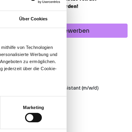
Promedis24-Familie werden!
Über Cookies
Jetzt bewerben
 mithilfe von Technologien
Zurück zur Joblsite
personalisierte Werbung und
 Angeboten zu ermöglichen.
Jobdetails
g jederzeit über die Cookie-
Arbeitsbezeichnung
Teamassistenz/Office Assistant (m/w/d)
au sein können
Arbeitszeit
zieren
Marketing
Teilzeit, Vollzeit
hre Präferenzen im
Abschnitt
Arbeitsort
Eschborn