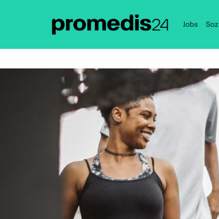
Jobs
Soz