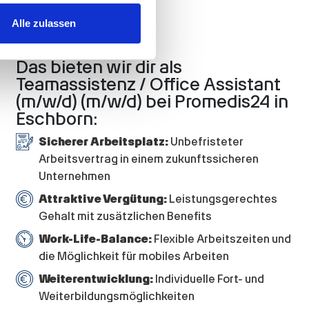
 Medien anbieten zu können
Gehalt
hrer Verwendung unserer
Alle zulassen
 führen diese Informationen
ie im Rahmen Ihrer Nutzung
Das bieten wir dir als
Teamassistenz / Office Assistant
(m/w/d) (m/w/d) bei Promedis24 in
Eschborn:
Sicherer Arbeitsplatz:
Unbefristeter
Arbeitsvertrag in einem zukunftssicheren
Unternehmen
Attraktive Vergütung:
Leistungsgerechtes
Gehalt mit zusätzlichen Benefits
Work-Life-Balance:
Flexible Arbeitszeiten und
die Möglichkeit für mobiles Arbeiten
Weiterentwicklung:
Individuelle Fort- und
Weiterbildungsmöglichkeiten