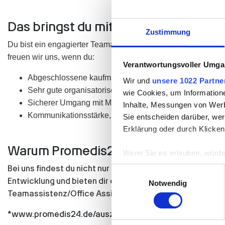
Das bringst du mit:
Zustimmung
Du bist ein engagierter Teamassistenz/Office Assistant (m/w
freuen wir uns, wenn du:
Verantwortungsvoller Umgan
Abgeschlossene kaufmännische Ausbildung oder vergle
Wir und
unsere 1022 Partne
Sehr gute organisatorische Fähigkeiten und ein ausg
wie Cookies, um Information
Sicherer Umgang mit MS Office und gängiger Bürosoft
Inhalte, Messungen von Werb
Kommunikationsstärke, Teamfähigkeit sowie selbstständ
Sie entscheiden darüber, wer
Erklärung oder durch Klicken
Warum Promedis24?
Wenn Sie es erlauben, würde
Informationen über Ih
Bei uns findest du nicht nur einen Job, sondern eine Beru
Einwilligungsauswahl
Ihr Gerät durch aktiv
Entwicklung und bieten dir ein inspirierendes Umfeld, in 
Notwendig
Erfahren Sie mehr darüber, w
Teamassistenz/Office Assistant (m/w/d) in Eschborn durc
Einzelheiten
fest.
*www.promedis24.de/auszahlungsbedingungen-du-bis