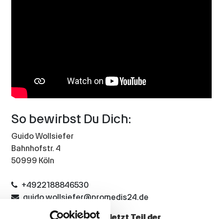
So bewirbst Du Dich:
Guido Wollsiefer
Bahnhofstr. 4
50999 Köln
+4922188846530
guido.wollsiefer@promedis24.de
Dein neuer Job wartet – Jetzt Teil der