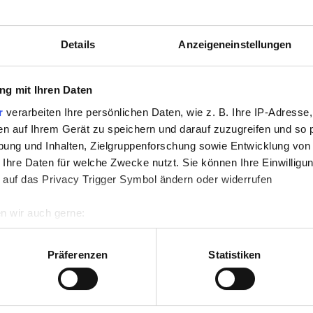
Details
Anzeigeneinstellungen
/d) und möchtest unser Team in Eschborn unterstützen? Dann
g mit Ihren Daten
ichbare Qualifikation
r
verarbeiten Ihre persönlichen Daten, wie z. B. Ihre IP-Adresse,
eprägtes Zeitmanagement
en auf Ihrem Gerät zu speichern und darauf zuzugreifen und so 
ware
ung und Inhalten, Zielgruppenforschung sowie Entwicklung von
ige und strukturierte Arbeitsweise
 Ihre Daten für welche Zwecke nutzt. Sie können Ihre Einwilligun
 auf das Privacy Trigger Symbol ändern oder widerrufen
n wir auch gerne:
re geografische Lage erfassen, welche bis auf einige Meter gen
fung! Wir schätzen deine Stärken, fördern deine
es Scannen nach bestimmten Merkmalen (Fingerprinting) identifi
dem du dich entfalten kannst. Starte jetzt als
Präferenzen
Statistiken
ie Ihre persönlichen Daten verarbeitet werden, und legen Sie I
h und finde Deinen Traumjob bei uns.
t-uns-mehr-wert