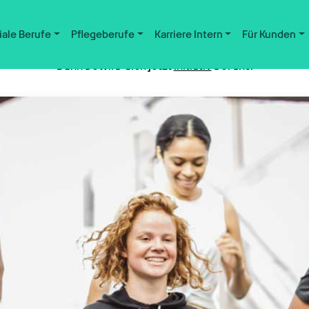
iale Berufe
Pflegeberufe
Karriere Intern
Für Kunden
Nicht der passende Job dabei?
Dann bewirb dich jetzt
initiativ
bei uns.