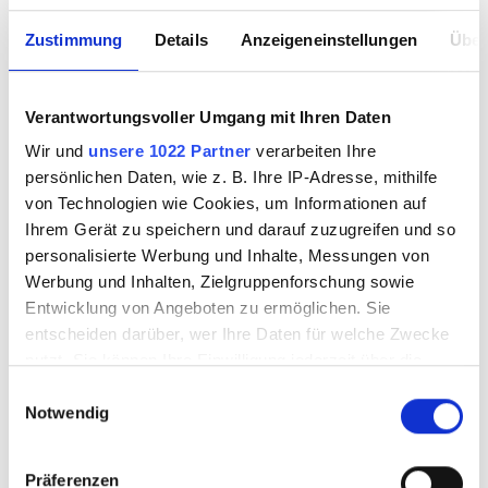
Zustimmung
Details
Anzeigeneinstellungen
Über
Verantwortungsvoller Umgang mit Ihren Daten
Wir und
unsere 1022 Partner
verarbeiten Ihre
persönlichen Daten, wie z. B. Ihre IP-Adresse, mithilfe
von Technologien wie Cookies, um Informationen auf
Ihrem Gerät zu speichern und darauf zuzugreifen und so
personalisierte Werbung und Inhalte, Messungen von
Werbung und Inhalten, Zielgruppenforschung sowie
Entwicklung von Angeboten zu ermöglichen. Sie
entscheiden darüber, wer Ihre Daten für welche Zwecke
nutzt. Sie können Ihre Einwilligung jederzeit über die
Cookie-Erklärung oder durch Klicken auf das Privacy
Einwilligungsauswahl
Notwendig
Trigger Symbol ändern oder widerrufen
Wenn Sie es erlauben, würden wir auch gerne:
Präferenzen