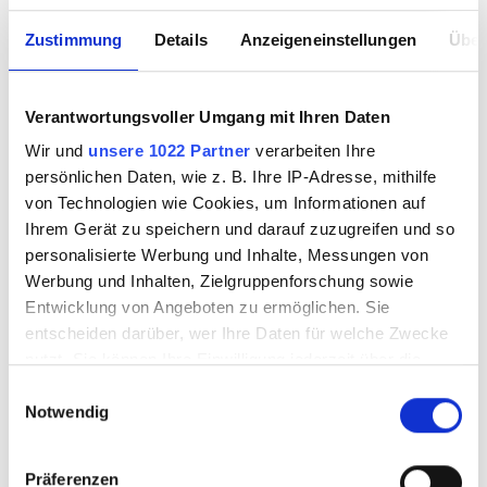
Zustimmung
Details
Anzeigeneinstellungen
Über
Verantwortungsvoller Umgang mit Ihren Daten
Wir und
unsere 1022 Partner
verarbeiten Ihre
persönlichen Daten, wie z. B. Ihre IP-Adresse, mithilfe
von Technologien wie Cookies, um Informationen auf
Ihrem Gerät zu speichern und darauf zuzugreifen und so
personalisierte Werbung und Inhalte, Messungen von
Werbung und Inhalten, Zielgruppenforschung sowie
Entwicklung von Angeboten zu ermöglichen. Sie
entscheiden darüber, wer Ihre Daten für welche Zwecke
nutzt. Sie können Ihre Einwilligung jederzeit über die
Cookie-Erklärung oder durch Klicken auf das Privacy
Einwilligungsauswahl
Notwendig
Trigger Symbol ändern oder widerrufen
Wenn Sie es erlauben, würden wir auch gerne:
Präferenzen