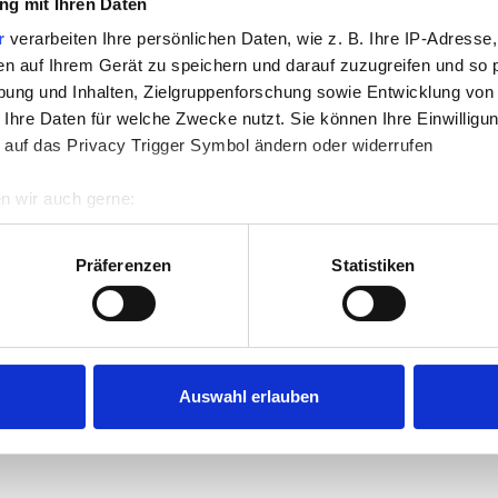
g mit Ihren Daten
r
verarbeiten Ihre persönlichen Daten, wie z. B. Ihre IP-Adresse,
en auf Ihrem Gerät zu speichern und darauf zuzugreifen und so 
ung und Inhalten, Zielgruppenforschung sowie Entwicklung von
 Ihre Daten für welche Zwecke nutzt. Sie können Ihre Einwilligun
 auf das Privacy Trigger Symbol ändern oder widerrufen
n wir auch gerne:
re geografische Lage erfassen, welche bis auf einige Meter gen
es Scannen nach bestimmten Merkmalen (Fingerprinting) identifi
Präferenzen
Statistiken
ie Ihre persönlichen Daten verarbeitet werden, und legen Sie I
nhalte und Anzeigen zu personalisieren, Funktionen für soziale
Website zu analysieren. Außerdem geben wir Informationen zu I
Auswahl erlauben
r soziale Medien, Werbung und Analysen weiter. Unsere Partner
 Daten zusammen, die Sie ihnen bereitgestellt haben oder die s
n.