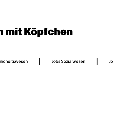
n mit Köpfchen
undheitswesen
Jobs Sozialwesen
Jo