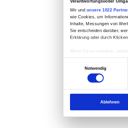
Verantwortungsvoller Umgan
Wir und
unsere 1022 Partne
wie Cookies, um Information
Inhalte, Messungen von Werb
Sie entscheiden darüber, wer
Erklärung oder durch Klicken
Wenn Sie es erlauben, würde
Informationen über Ih
Einwilligungsauswahl
Ihr Gerät durch aktiv
Notwendig
Erfahren Sie mehr darüber, w
Einzelheiten
fest.
Wir verwenden Cookies, um I
und die Zugriffe auf unsere 
Ablehnen
Website an unsere Partner fü
möglicherweise mit weiteren
der Dienste gesammelt habe