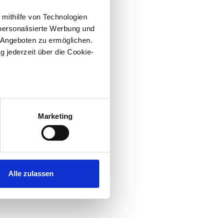
 mithilfe von Technologien
personalisierte Werbung und
 Angeboten zu ermöglichen.
g jederzeit über die Cookie-
au sein können
zieren
Marketing
hre Präferenzen im
Abschnitt
 Medien anbieten zu können
hrer Verwendung unserer
Alle zulassen
 führen diese Informationen
ie im Rahmen Ihrer Nutzung