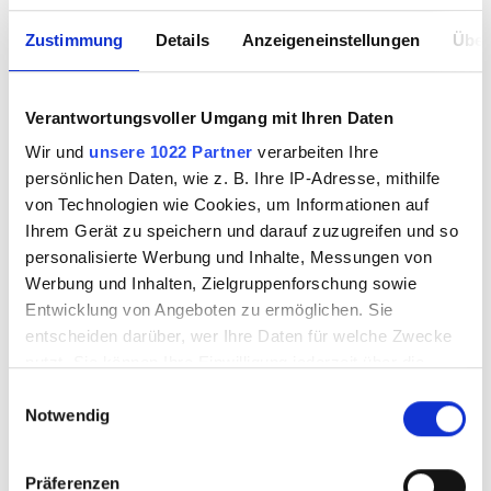
Zustimmung
Details
Anzeigeneinstellungen
Über
Verantwortungsvoller Umgang mit Ihren Daten
Wir und
unsere 1022 Partner
verarbeiten Ihre
persönlichen Daten, wie z. B. Ihre IP-Adresse, mithilfe
von Technologien wie Cookies, um Informationen auf
Ihrem Gerät zu speichern und darauf zuzugreifen und so
personalisierte Werbung und Inhalte, Messungen von
Werbung und Inhalten, Zielgruppenforschung sowie
Entwicklung von Angeboten zu ermöglichen. Sie
entscheiden darüber, wer Ihre Daten für welche Zwecke
nutzt. Sie können Ihre Einwilligung jederzeit über die
Cookie-Erklärung oder durch Klicken auf das Privacy
Einwilligungsauswahl
Notwendig
Trigger Symbol ändern oder widerrufen
Wenn Sie es erlauben, würden wir auch gerne:
Präferenzen