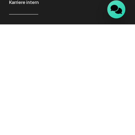
Karriere intern
Für Kunden
Kundenportal
Wissenswelt
Empfehlungsprogramm
Datenschutz
Impressum
AGB
FAQ