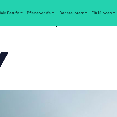
iale Berufe
Pflegeberufe
Karriere Intern
Für Kunden
Nicht der passende Job dabei?
Dann bewirb dich jetzt
initiativ
bei uns.