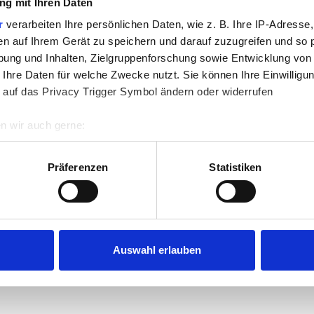
g mit Ihren Daten
r
verarbeiten Ihre persönlichen Daten, wie z. B. Ihre IP-Adresse,
en auf Ihrem Gerät zu speichern und darauf zuzugreifen und so 
ung und Inhalten, Zielgruppenforschung sowie Entwicklung von
 Ihre Daten für welche Zwecke nutzt. Sie können Ihre Einwilligun
 auf das Privacy Trigger Symbol ändern oder widerrufen
n wir auch gerne:
re geografische Lage erfassen, welche bis auf einige Meter gen
es Scannen nach bestimmten Merkmalen (Fingerprinting) identifi
Präferenzen
Statistiken
ie Ihre persönlichen Daten verarbeitet werden, und legen Sie I
nhalte und Anzeigen zu personalisieren, Funktionen für soziale
Website zu analysieren. Außerdem geben wir Informationen zu I
Auswahl erlauben
r soziale Medien, Werbung und Analysen weiter. Unsere Partner
 Daten zusammen, die Sie ihnen bereitgestellt haben oder die s
n.