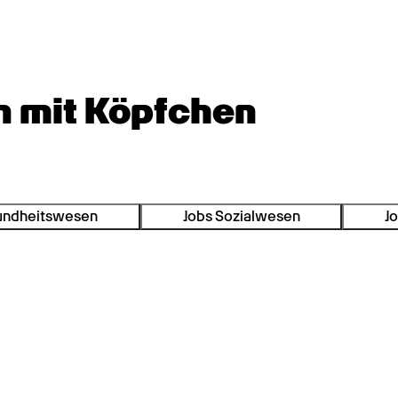
n mit Köpfchen
undheitswesen
Jobs Sozialwesen
Jo