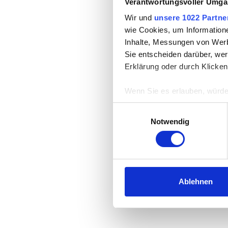
Verantwortungsvoller Umgan
Wir und
unsere 1022 Partne
wie Cookies, um Information
Inhalte, Messungen von Werb
Sie entscheiden darüber, wer
Erklärung oder durch Klicken
Wenn Sie es erlauben, würde
Informationen über Ih
Einwilligungsauswahl
Ihr Gerät durch aktiv
Notwendig
Erfahren Sie mehr darüber, w
Einzelheiten
fest.
Wir verwenden Cookies, um I
und die Zugriffe auf unsere 
Ablehnen
Website an unsere Partner fü
möglicherweise mit weiteren
der Dienste gesammelt habe