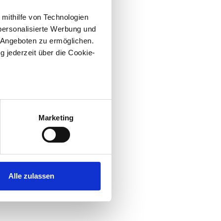
 mithilfe von Technologien
personalisierte Werbung und
 Angeboten zu ermöglichen.
g jederzeit über die Cookie-
au sein können
zieren
Marketing
hre Präferenzen im
Abschnitt
 Medien anbieten zu können
hrer Verwendung unserer
Alle zulassen
 führen diese Informationen
ie im Rahmen Ihrer Nutzung