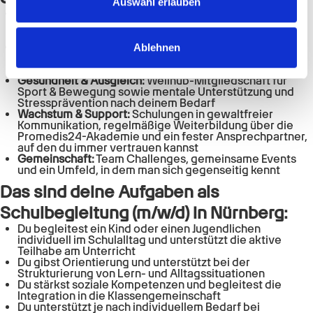
zu können und die Zugriffe auf unsere Website zu
Auswahl erlauben
Gehalt & Extras:
übertariflich nach GVP Tarifvertrag –
analysieren. Außerdem geben wir Informationen zu Ihrer
plus Urlaubs- & Weihnachtsgeld, und bis zu 50 €
Verwendung unserer Website an unsere Partner für
steuerfrei on top
Mobilität & Zeit:
Deutschlandticket oder
Ablehnen
soziale Medien, Werbung und Analysen weiter. Unsere
Fahrkostenzuschuss, ein faires Arbeitszeitkonto für all
Partner führen diese Informationen möglicherweise mit
deine Überstunden und frei an deinem Geburtstag
Gesundheit & Ausgleich:
Wellhub-Mitgliedschaft für
weiteren Daten zusammen, die Sie ihnen bereitgestellt
Sport & Bewegung sowie mentale Unterstützung und
haben oder die sie im Rahmen Ihrer Nutzung der Dienste
Stressprävention nach deinem Bedarf
Wachstum & Support:
Schulungen in gewaltfreier
gesammelt haben.
Kommunikation, regelmäßige Weiterbildung über die
Promedis24-Akademie und ein fester Ansprechpartner,
auf den du immer vertrauen kannst
Gemeinschaft:
Team Challenges, gemeinsame Events
und ein Umfeld, in dem man sich gegenseitig kennt
Das sind deine Aufgaben als
Schulbegleitung (m/w/d)
in
Nürnberg
:
Du begleitest ein Kind oder einen Jugendlichen
individuell im Schulalltag und unterstützt die aktive
Teilhabe am Unterricht
Du gibst Orientierung und unterstützt bei der
Strukturierung von Lern- und Alltagssituationen
Du stärkst soziale Kompetenzen und begleitest die
Integration in die Klassengemeinschaft
Du unterstützt je nach individuellem Bedarf bei