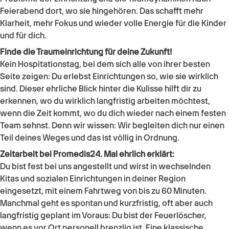
Feierabend dort, wo sie hingehören. Das schafft mehr
Klarheit, mehr Fokus und wieder volle Energie für die Kinder
und für dich.
Finde die Traumeinrichtung für deine Zukunft!
Kein Hospitationstag, bei dem sich alle von ihrer besten
Seite zeigen: Du erlebst Einrichtungen so, wie sie wirklich
sind. Dieser ehrliche Blick hinter die Kulisse hilft dir zu
erkennen, wo du wirklich langfristig arbeiten möchtest,
wenn die Zeit kommt, wo du dich wieder nach einem festen
Team sehnst. Denn wir wissen: Wir begleiten dich nur einen
Teil deines Weges und das ist völlig in Ordnung.
Zeitarbeit bei Promedis24. Mal ehrlich erklärt:
Du bist fest bei uns angestellt und wirst in wechselnden
Kitas und sozialen Einrichtungen in deiner Region
eingesetzt, mit einem Fahrtweg von bis zu 60 Minuten.
Manchmal geht es spontan und kurzfristig, oft aber auch
langfristig geplant im Voraus: Du bist der Feuerlöscher,
wenn es vor Ort personell brenzlig ist. Eine klassische