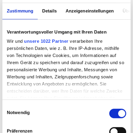
Zustimmung
Details
Anzeigeneinstellungen
Über
Verantwortungsvoller Umgang mit Ihren Daten
Wir und
unsere 1022 Partner
verarbeiten Ihre
persönlichen Daten, wie z. B. Ihre IP-Adresse, mithilfe
von Technologien wie Cookies, um Informationen auf
Ihrem Gerät zu speichern und darauf zuzugreifen und so
personalisierte Werbung und Inhalte, Messungen von
Werbung und Inhalten, Zielgruppenforschung sowie
Entwicklung von Angeboten zu ermöglichen. Sie
entscheiden darüber, wer Ihre Daten für welche Zwecke
nutzt. Sie können Ihre Einwilligung jederzeit über die
Cookie-Erklärung oder durch Klicken auf das Privacy
Einwilligungsauswahl
Notwendig
Trigger Symbol ändern oder widerrufen
Wenn Sie es erlauben, würden wir auch gerne:
Präferenzen