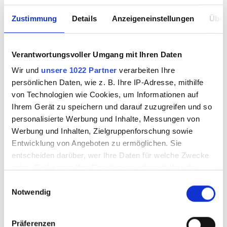
Zustimmung
Details
Anzeigeneinstellungen
Über
Verantwortungsvoller Umgang mit Ihren Daten
Wir und
unsere 1022 Partner
verarbeiten Ihre
persönlichen Daten, wie z. B. Ihre IP-Adresse, mithilfe
von Technologien wie Cookies, um Informationen auf
Ihrem Gerät zu speichern und darauf zuzugreifen und so
personalisierte Werbung und Inhalte, Messungen von
Werbung und Inhalten, Zielgruppenforschung sowie
Entwicklung von Angeboten zu ermöglichen. Sie
entscheiden darüber, wer Ihre Daten für welche Zwecke
nutzt. Sie können Ihre Einwilligung jederzeit über die
Cookie-Erklärung oder durch Klicken auf das Privacy
Einwilligungsauswahl
Notwendig
Trigger Symbol ändern oder widerrufen
Wenn Sie es erlauben, würden wir auch gerne:
Präferenzen