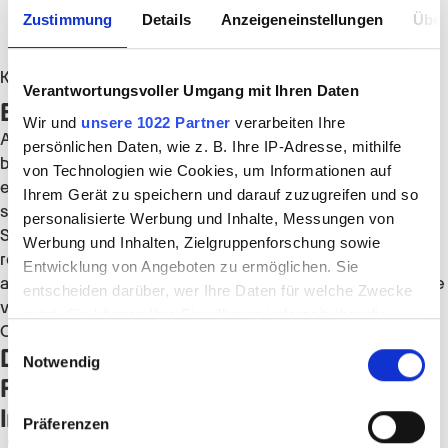
Zustimmung
Details
Anzeigeneinstellungen
Über
Kaiserslautern
Verantwortungsvoller Umgang mit Ihren Daten
Erlebe Vielfalt, die dich wachsen lässt.
Wir und
unsere 1022 Partner
verarbeiten Ihre
Als Pädagogische Fachkraft im Hort bei Promedis24
persönlichen Daten, wie z. B. Ihre IP-Adresse, mithilfe
begleitest du Kinder durch ihren Nachmittag und schaffst
von Technologien wie Cookies, um Informationen auf
einen verlässlichen Rahmen, in dem sie lernen, spielen und
Ihrem Gerät zu speichern und darauf zuzugreifen und so
sich weiterentwickeln können. Du förderst
personalisierte Werbung und Inhalte, Messungen von
Selbstständigkeit, soziale Kompetenzen und ein
Werbung und Inhalten, Zielgruppenforschung sowie
respektvolles Miteinander. Dabei gestaltest du einen
Entwicklung von Angeboten zu ermöglichen. Sie
abwechslungsreichen Hortalltag und bleibst auch dann eine
entscheiden darüber, wer Ihre Daten für welche Zwecke
verlässliche Bezugsperson, wenn Kinder im Alltag mehr
nutzt. Sie können Ihre Einwilligung jederzeit über die
Orientierung oder Unterstützung benötigen.
Cookie-Erklärung oder durch Klicken auf das Privacy
Einwilligungsauswahl
Das bekommst du bei uns als
Notwendig
Trigger Symbol ändern oder widerrufen
Pädagogische Fachkraft – Hort (m/w/d)
Wenn Sie es erlauben, würden wir auch gerne:
in
Kaiserslautern
:
Präferenzen
Informationen über Ihre geografische Lage
Gehalt & Extras:
übertariflich nach GVP Tarifvertrag –