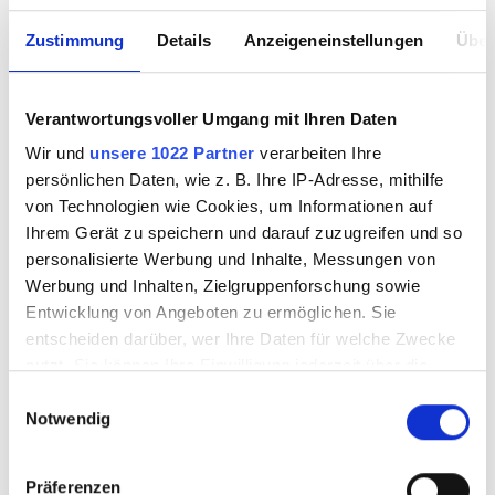
Zustimmung
Details
Anzeigeneinstellungen
Über
Verantwortungsvoller Umgang mit Ihren Daten
Wir und
unsere 1022 Partner
verarbeiten Ihre
persönlichen Daten, wie z. B. Ihre IP-Adresse, mithilfe
von Technologien wie Cookies, um Informationen auf
Ihrem Gerät zu speichern und darauf zuzugreifen und so
personalisierte Werbung und Inhalte, Messungen von
Werbung und Inhalten, Zielgruppenforschung sowie
Entwicklung von Angeboten zu ermöglichen. Sie
entscheiden darüber, wer Ihre Daten für welche Zwecke
nutzt. Sie können Ihre Einwilligung jederzeit über die
Cookie-Erklärung oder durch Klicken auf das Privacy
Einwilligungsauswahl
Notwendig
Trigger Symbol ändern oder widerrufen
Wenn Sie es erlauben, würden wir auch gerne:
Präferenzen