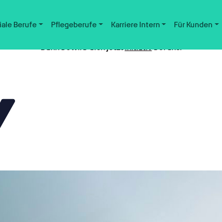
iale Berufe
Pflegeberufe
Karriere Intern
Für Kunden
Nicht der passende Job dabei?
Dann bewirb dich jetzt
initiativ
bei uns.