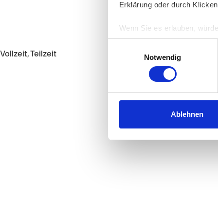
Erklärung oder durch Klicken
Wenn Sie es erlauben, würde
Informationen über Ih
Einwilligungsauswahl
Ihr Gerät durch aktiv
Vollzeit, Teilzeit
Notwendig
Erfahren Sie mehr darüber, w
Einzelheiten
fest.
Wir verwenden Cookies, um I
und die Zugriffe auf unsere 
Ablehnen
Website an unsere Partner fü
möglicherweise mit weiteren
der Dienste gesammelt habe