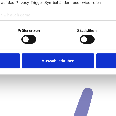
 auf das Privacy Trigger Symbol ändern oder widerrufen
n wir auch gerne:
re geografische Lage erfassen, welche bis auf einige Meter gen
es Scannen nach bestimmten Merkmalen (Fingerprinting) identifi
Präferenzen
Statistiken
ie Ihre persönlichen Daten verarbeitet werden, und legen Sie I
nhalte und Anzeigen zu personalisieren, Funktionen für soziale
Website zu analysieren. Außerdem geben wir Informationen zu I
Auswahl erlauben
r soziale Medien, Werbung und Analysen weiter. Unsere Partner
 Daten zusammen, die Sie ihnen bereitgestellt haben oder die s
n.