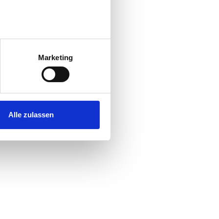
au sein können
zieren
Marketing
hre Präferenzen im
Abschnitt
 Medien anbieten zu können
hrer Verwendung unserer
Alle zulassen
 führen diese Informationen
ie im Rahmen Ihrer Nutzung