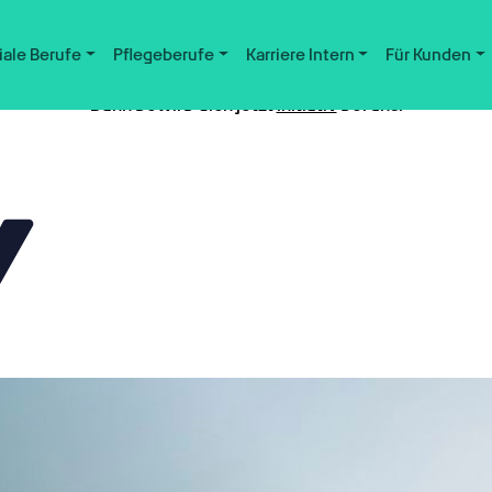
iale Berufe
Pflegeberufe
Karriere Intern
Für Kunden
Nicht der passende Job dabei?
Dann bewirb dich jetzt
initiativ
bei uns.