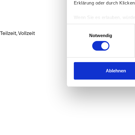
Erklärung oder durch Klicken
Wenn Sie es erlauben, würde
Informationen über Ih
Einwilligungsauswahl
Ihr Gerät durch aktiv
Teilzeit, Vollzeit
Notwendig
Erfahren Sie mehr darüber, w
Einzelheiten
fest.
Wir verwenden Cookies, um I
und die Zugriffe auf unsere 
Ablehnen
Website an unsere Partner fü
möglicherweise mit weiteren
der Dienste gesammelt habe