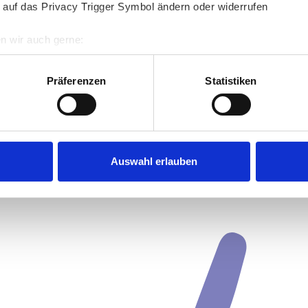
 auf das Privacy Trigger Symbol ändern oder widerrufen
n wir auch gerne:
re geografische Lage erfassen, welche bis auf einige Meter gen
es Scannen nach bestimmten Merkmalen (Fingerprinting) identifi
Präferenzen
Statistiken
ie Ihre persönlichen Daten verarbeitet werden, und legen Sie I
nhalte und Anzeigen zu personalisieren, Funktionen für soziale
Website zu analysieren. Außerdem geben wir Informationen zu I
Auswahl erlauben
r soziale Medien, Werbung und Analysen weiter. Unsere Partner
 Daten zusammen, die Sie ihnen bereitgestellt haben oder die s
n.