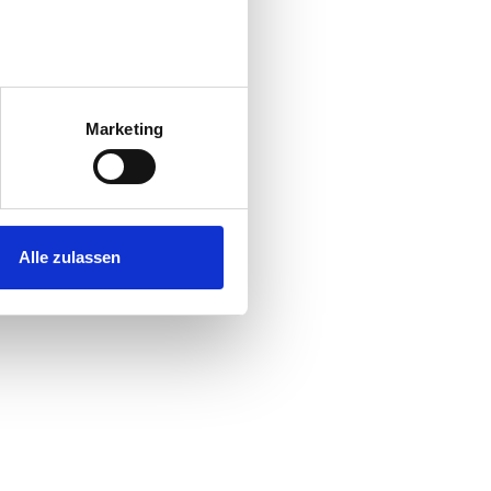
au sein können
zieren
Marketing
hre Präferenzen im
Abschnitt
 Medien anbieten zu können
hrer Verwendung unserer
Alle zulassen
 führen diese Informationen
ie im Rahmen Ihrer Nutzung