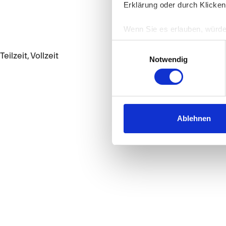
Erklärung oder durch Klicken
Wenn Sie es erlauben, würde
Informationen über Ih
Einwilligungsauswahl
Ihr Gerät durch aktiv
Teilzeit, Vollzeit
Notwendig
Erfahren Sie mehr darüber, w
Einzelheiten
fest.
Wir verwenden Cookies, um I
und die Zugriffe auf unsere 
Ablehnen
Website an unsere Partner fü
möglicherweise mit weiteren
der Dienste gesammelt habe