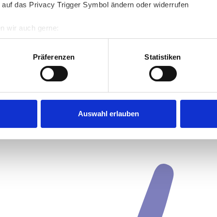
 auf das Privacy Trigger Symbol ändern oder widerrufen
n wir auch gerne:
re geografische Lage erfassen, welche bis auf einige Meter gen
es Scannen nach bestimmten Merkmalen (Fingerprinting) identifi
Präferenzen
Statistiken
ie Ihre persönlichen Daten verarbeitet werden, und legen Sie I
nhalte und Anzeigen zu personalisieren, Funktionen für soziale
Website zu analysieren. Außerdem geben wir Informationen zu I
Auswahl erlauben
r soziale Medien, Werbung und Analysen weiter. Unsere Partner
 Daten zusammen, die Sie ihnen bereitgestellt haben oder die s
n.