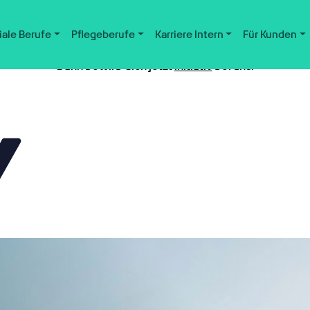
iale Berufe
Pflegeberufe
Karriere Intern
Für Kunden
Nicht der passende Job dabei?
Dann bewirb dich jetzt
initiativ
bei uns.