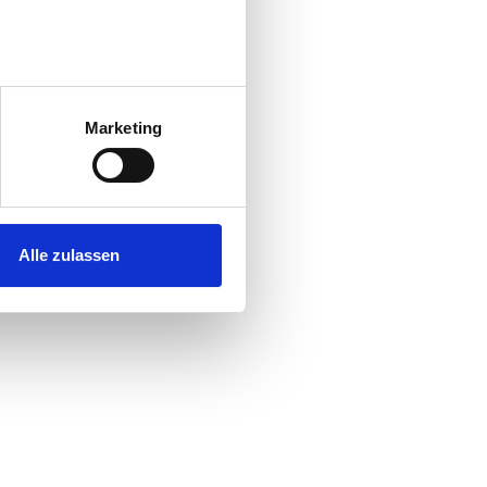
au sein können
zieren
Marketing
hre Präferenzen im
Abschnitt
 Medien anbieten zu können
hrer Verwendung unserer
Alle zulassen
 führen diese Informationen
ie im Rahmen Ihrer Nutzung