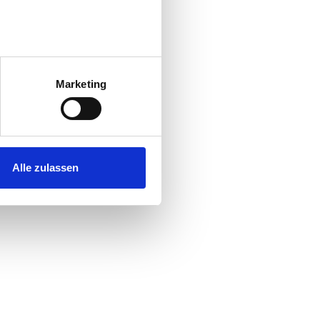
au sein können
zieren
Marketing
hre Präferenzen im
Abschnitt
 Medien anbieten zu können
hrer Verwendung unserer
Alle zulassen
 führen diese Informationen
ie im Rahmen Ihrer Nutzung