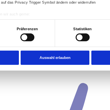
 auf das Privacy Trigger Symbol ändern oder widerrufen
n wir auch gerne:
re geografische Lage erfassen, welche bis auf einige Meter gen
es Scannen nach bestimmten Merkmalen (Fingerprinting) identifi
Präferenzen
Statistiken
ie Ihre persönlichen Daten verarbeitet werden, und legen Sie I
nhalte und Anzeigen zu personalisieren, Funktionen für soziale
Website zu analysieren. Außerdem geben wir Informationen zu I
Auswahl erlauben
r soziale Medien, Werbung und Analysen weiter. Unsere Partner
 Daten zusammen, die Sie ihnen bereitgestellt haben oder die s
n.