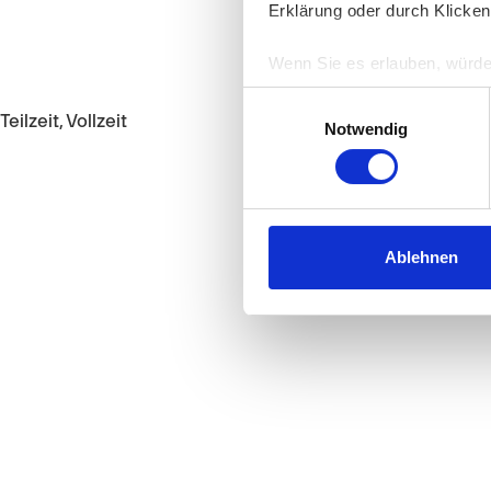
Erklärung oder durch Klicken
Wenn Sie es erlauben, würde
Informationen über Ih
Einwilligungsauswahl
Ihr Gerät durch aktiv
Teilzeit, Vollzeit
Notwendig
Erfahren Sie mehr darüber, w
Einzelheiten
fest.
Wir verwenden Cookies, um I
und die Zugriffe auf unsere 
Ablehnen
Website an unsere Partner fü
möglicherweise mit weiteren
der Dienste gesammelt habe