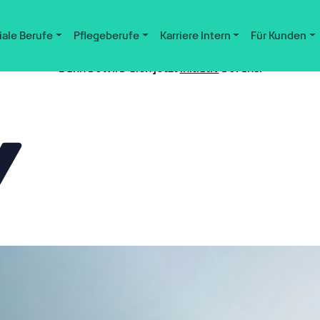
iale Berufe
Pflegeberufe
Karriere Intern
Für Kunden
Nicht der passende Job dabei?
Dann bewirb dich jetzt
initiativ
bei uns.