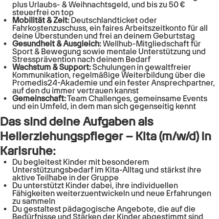
plus Urlaubs- & Weihnachtsgeld, und bis zu 50 €
steuerfrei on top
Mobilität & Zeit:
Deutschlandticket oder
Fahrkostenzuschuss, ein faires Arbeitszeitkonto für all
deine Überstunden und frei an deinem Geburtstag
Gesundheit & Ausgleich:
Wellhub-Mitgliedschaft für
Sport & Bewegung sowie mentale Unterstützung und
Stressprävention nach deinem Bedarf
Wachstum & Support:
Schulungen in gewaltfreier
Kommunikation, regelmäßige Weiterbildung über die
Promedis24-Akademie und ein fester Ansprechpartner,
auf den du immer vertrauen kannst
Gemeinschaft:
Team Challenges, gemeinsame Events
und ein Umfeld, in dem man sich gegenseitig kennt
Das sind deine Aufgaben als
Heilerziehungspfleger – Kita (m/w/d)
in
Karlsruhe
:
Du begleitest Kinder mit besonderem
Unterstützungsbedarf im Kita-Alltag und stärkst ihre
aktive Teilhabe in der Gruppe
Du unterstützt Kinder dabei, ihre individuellen
Fähigkeiten weiterzuentwickeln und neue Erfahrungen
zu sammeln
Du gestaltest pädagogische Angebote, die auf die
Bedürfnisse und Stärken der Kinder abgestimmt sind