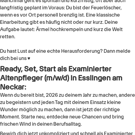
Manchmal geht es spontan und kurzfristig, oft aber auch
langfristig geplant im Voraus: Du bist der Feuerlöscher,
wenn es vor Ort personell brenzlig ist. Eine klassische
Einarbeitung gibt es häufig nicht oder nur kurz. Deine
Aufgabe lautet: Ärmel hochkrempeln und kurz die Welt
retten.
Du hast Lust auf eine echte Herausforderung? Dann melde
dich bei uns ♥
Ready, Set, Start als
Examinierter
Altenpfleger (m/w/d)
in
Esslingen am
Neckar
:
Wenn du bereit bist, 2026 zu deinem Jahr zu machen, andere
zu begeistern und jeden Tag mit deinem Einsatz kleine
Wunder möglich zu machen, dann ist jetzt der richtige
Moment. Starte neu, entdecke neue Chancen und bring
frischen Wind in deinen Berufsalltag.
Bewirb dich jetzt unkompliziert und schnell als
Examinierter