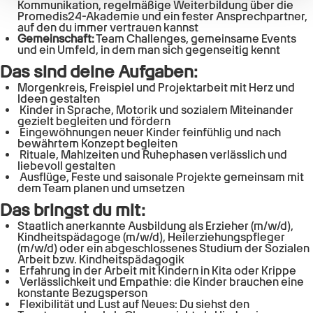
Kommunikation, regelmäßige Weiterbildung über die
Promedis24-Akademie und ein fester Ansprechpartner,
auf den du immer vertrauen kannst
Gemeinschaft:
Team Challenges, gemeinsame Events
und ein Umfeld, in dem man sich gegenseitig kennt
Das sind deine Aufgaben:
Morgenkreis, Freispiel und Projektarbeit mit Herz und
Ideen gestalten
Kinder in Sprache, Motorik und sozialem Miteinander
gezielt begleiten und fördern
Eingewöhnungen neuer Kinder feinfühlig und nach
bewährtem Konzept begleiten
Rituale, Mahlzeiten und Ruhephasen verlässlich und
liebevoll gestalten
Ausflüge, Feste und saisonale Projekte gemeinsam mit
dem Team planen und umsetzen
Das bringst du mit:
Staatlich anerkannte Ausbildung als Erzieher (m/w/d),
Kindheitspädagoge (m/w/d), Heilerziehungspfleger
(m/w/d) oder ein abgeschlossenes Studium der Sozialen
Arbeit bzw. Kindheitspädagogik
Erfahrung in der Arbeit mit Kindern in Kita oder Krippe
Verlässlichkeit und Empathie: die Kinder brauchen eine
konstante Bezugsperson
Flexibilität und Lust auf Neues: Du siehst den