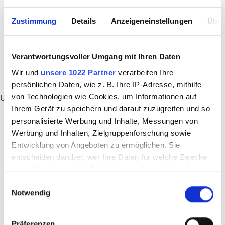
Zustimmung
Details
Anzeigeneinstellungen
Über
Verantwortungsvoller Umgang mit Ihren Daten
Wir und
unsere 1022 Partner
verarbeiten Ihre
persönlichen Daten, wie z. B. Ihre IP-Adresse, mithilfe
von Technologien wie Cookies, um Informationen auf
Unbefristet
Ihrem Gerät zu speichern und darauf zuzugreifen und so
personalisierte Werbung und Inhalte, Messungen von
Werbung und Inhalten, Zielgruppenforschung sowie
Entwicklung von Angeboten zu ermöglichen. Sie
entscheiden darüber, wer Ihre Daten für welche Zwecke
nutzt. Sie können Ihre Einwilligung jederzeit über die
Cookie-Erklärung oder durch Klicken auf das Privacy
Einwilligungsauswahl
Notwendig
Trigger Symbol ändern oder widerrufen
Wenn Sie es erlauben, würden wir auch gerne:
Präferenzen