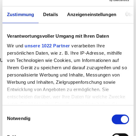
Zustimmung
Details
Anzeigeneinstellungen
Über
Verantwortungsvoller Umgang mit Ihren Daten
Wir und
unsere 1022 Partner
verarbeiten Ihre
persönlichen Daten, wie z. B. Ihre IP-Adresse, mithilfe
Unbefristet
von Technologien wie Cookies, um Informationen auf
Ihrem Gerät zu speichern und darauf zuzugreifen und so
personalisierte Werbung und Inhalte, Messungen von
Werbung und Inhalten, Zielgruppenforschung sowie
Entwicklung von Angeboten zu ermöglichen. Sie
entscheiden darüber, wer Ihre Daten für welche Zwecke
nutzt. Sie können Ihre Einwilligung jederzeit über die
Cookie-Erklärung oder durch Klicken auf das Privacy
Einwilligungsauswahl
Notwendig
Trigger Symbol ändern oder widerrufen
Wenn Sie es erlauben, würden wir auch gerne: