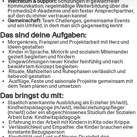
Wachstum & Support:
Schulungen in gewaltfreier
gesammelt haben.
Kommunikation, regelmäßige Weiterbildung über die
Promedis24-Akademie und ein fester Ansprechpartner,
auf den du immer vertrauen kannst
Gemeinschaft:
Team Challenges, gemeinsame Events
und ein Umfeld, in dem man sich gegenseitig kennt
Das sind deine Aufgaben:
Morgenkreis, Freispiel und Projektarbeit mit Herz und
Ideen gestalten
Kinder in Sprache, Motorik und sozialem Miteinander
gezielt begleiten und fördern
Eingewöhnungen neuer Kinder feinfühlig und nach
bewährtem Konzept begleiten
Rituale, Mahlzeiten und Ruhephasen verlässlich und
liebevoll gestalten
Ausflüge, Feste und saisonale Projekte gemeinsam mit
dem Team planen und umsetzen
Das bringst du mit:
Staatlich anerkannte Ausbildung als Erzieher (m/w/d),
Kindheitspädagoge (m/w/d), Heilerziehungspfleger
(m/w/d) oder ein abgeschlossenes Studium der Sozialen
Arbeit bzw. Kindheitspädagogik
Erfahrung in der Arbeit mit Kindern in Kita oder Krippe
Verlässlichkeit und Empathie: die Kinder brauchen eine
konstante Bezugsperson
Flexibilität und Lust auf Neues: Du siehst den