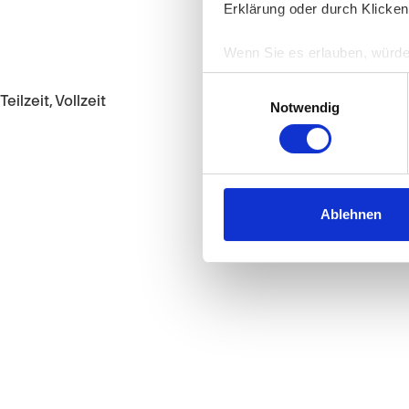
Erklärung oder durch Klicken
Wenn Sie es erlauben, würde
Informationen über Ih
Einwilligungsauswahl
Ihr Gerät durch aktiv
Teilzeit, Vollzeit
Notwendig
Erfahren Sie mehr darüber, w
Einzelheiten
fest.
Wir verwenden Cookies, um I
und die Zugriffe auf unsere 
Ablehnen
Website an unsere Partner fü
möglicherweise mit weiteren
der Dienste gesammelt habe