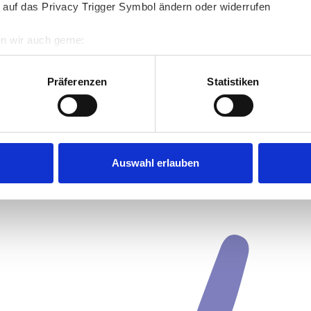
 auf das Privacy Trigger Symbol ändern oder widerrufen
n wir auch gerne:
re geografische Lage erfassen, welche bis auf einige Meter gen
es Scannen nach bestimmten Merkmalen (Fingerprinting) identifi
Präferenzen
Statistiken
ie Ihre persönlichen Daten verarbeitet werden, und legen Sie I
nhalte und Anzeigen zu personalisieren, Funktionen für soziale
Website zu analysieren. Außerdem geben wir Informationen zu I
Auswahl erlauben
r soziale Medien, Werbung und Analysen weiter. Unsere Partner
 Daten zusammen, die Sie ihnen bereitgestellt haben oder die s
n.