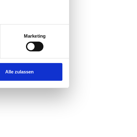
au sein können
zieren
Marketing
hre Präferenzen im
Abschnitt
 Medien anbieten zu können
hrer Verwendung unserer
Alle zulassen
 führen diese Informationen
ie im Rahmen Ihrer Nutzung