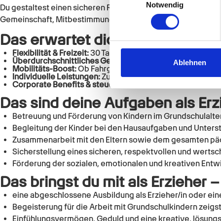
Ihr Gerät durch aktiv
Notwendig
Du gestaltest einen sicheren Raum, in dem Kinder nach der
Erfahren Sie mehr darüber, w
Gemeinschaft, Mitbestimmung und ein respektvolles Mitein
Einzelheiten
fest.
Das erwartet dich bei uns für de
Wir verwenden Cookies, um I
Flexibilität & Freizeit:
30 Tage Urlaub, Geburtstagsfrei und
Überdurchschnittliches Gehalt & Wertschätzung:
Attrakt
und die Zugriffe auf unsere 
Ablehnen
Mobilitäts-Boost:
Ob Fahrgeld, Kilometergeld, Jobrad ode
Website an unsere Partner fü
Individuelle Leistungen:
Zum Beispiel Kita Zuschuss, beza
Corporate Benefits & steuerfreie Zulagen:
Zum Beispiel E
möglicherweise mit weiteren
der Dienste gesammelt habe
Das sind deine Aufgaben als Erz
Betreuung und Förderung von Kindern im Grundschulalte
Begleitung der Kinder bei den Hausaufgaben und Unter
Zusammenarbeit mit den Eltern sowie dem gesamten p
Sicherstellung eines sicheren, respektvollen und wert
Förderung der sozialen, emotionalen und kreativen Entw
Das bringst du mit als Erzieher 
eine abgeschlossene Ausbildung als Erzieher/in oder ein
Begeisterung für die Arbeit mit Grundschulkindern zeigs
Einfühlungsvermögen, Geduld und eine kreative, lösung