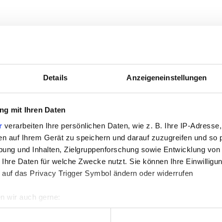
Details
Anzeigeneinstellungen
g mit Ihren Daten
r
verarbeiten Ihre persönlichen Daten, wie z. B. Ihre IP-Adresse,
en auf Ihrem Gerät zu speichern und darauf zuzugreifen und so 
ung und Inhalten, Zielgruppenforschung sowie Entwicklung von
 Ihre Daten für welche Zwecke nutzt. Sie können Ihre Einwilligun
it Promedis24.
 auf das Privacy Trigger Symbol ändern oder widerrufen
 Ausdruck deiner Leidenschaft, gibt dir Sinn und motiviert dic
n wir auch gerne:
das dir Vertrauen schenkt und Zusammenhalt lebt. Gemeinsam 
re geografische Lage erfassen, welche bis auf einige Meter gen