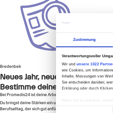
Zustimmung
Verantwortungsvoller Umgan
Wir und
unsere 1022 Partne
Bredenbek
wie Cookies, um Information
Neues Jahr, neues Berufsglück?
Inhalte, Messungen von Werb
Sie entscheiden darüber, wer
Bestimme deinen Weg in 2026 m
Erklärung oder durch Klicken
Bei Promedis24 ist deine Arbeit mehr als nur ein Job: Sie ist
Wenn Sie es erlauben, würde
Du bringst deine Stärken ein und wirst Teil eines Umfelds, 
Informationen über Ih
Berufsalltag, der sich gut anfühlt.
Einwilligungsauswahl