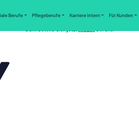
iale Berufe
Pflegeberufe
Karriere Intern
Für Kunden
Nicht der passende Job dabei?
Dann bewirb dich jetzt
initiativ
bei uns.