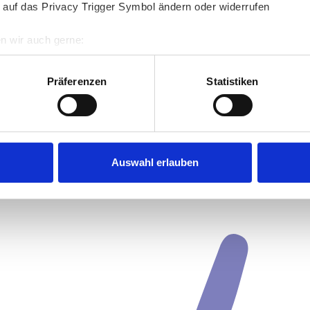
 auf das Privacy Trigger Symbol ändern oder widerrufen
n wir auch gerne:
re geografische Lage erfassen, welche bis auf einige Meter gen
es Scannen nach bestimmten Merkmalen (Fingerprinting) identifi
Präferenzen
Statistiken
ie Ihre persönlichen Daten verarbeitet werden, und legen Sie I
nhalte und Anzeigen zu personalisieren, Funktionen für soziale
Website zu analysieren. Außerdem geben wir Informationen zu I
Auswahl erlauben
r soziale Medien, Werbung und Analysen weiter. Unsere Partner
 Daten zusammen, die Sie ihnen bereitgestellt haben oder die s
n.