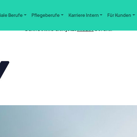
iale Berufe
Pflegeberufe
Karriere Intern
Für Kunden
Nicht der passende Job dabei?
Dann bewirb dich jetzt
initiativ
bei uns.