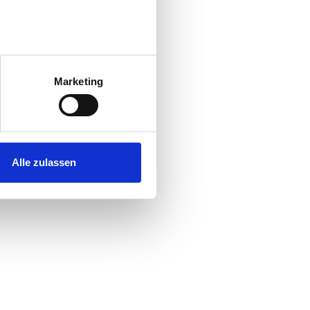
au sein können
zieren
Marketing
hre Präferenzen im
Abschnitt
 Medien anbieten zu können
hrer Verwendung unserer
Alle zulassen
 führen diese Informationen
ie im Rahmen Ihrer Nutzung