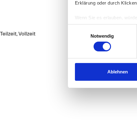
Erklärung oder durch Klicken
Wenn Sie es erlauben, würde
Informationen über Ih
Einwilligungsauswahl
Ihr Gerät durch aktiv
Teilzeit, Vollzeit
Notwendig
Erfahren Sie mehr darüber, w
Einzelheiten
fest.
Wir verwenden Cookies, um I
und die Zugriffe auf unsere 
Ablehnen
Website an unsere Partner fü
möglicherweise mit weiteren
der Dienste gesammelt habe