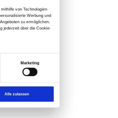
 mithilfe von Technologien
personalisierte Werbung und
 Angeboten zu ermöglichen.
g jederzeit über die Cookie-
au sein können
zieren
Marketing
hre Präferenzen im
Abschnitt
 Medien anbieten zu können
hrer Verwendung unserer
Alle zulassen
 führen diese Informationen
ie im Rahmen Ihrer Nutzung