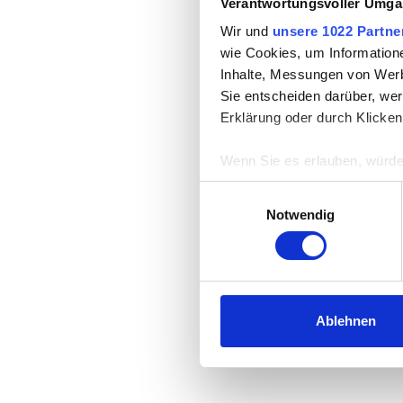
Verantwortungsvoller Umgan
Wir und
unsere 1022 Partne
wie Cookies, um Information
Inhalte, Messungen von Werb
Sie entscheiden darüber, wer
Erklärung oder durch Klicken
Wenn Sie es erlauben, würde
Informationen über Ih
Einwilligungsauswahl
Ihr Gerät durch aktiv
Notwendig
Erfahren Sie mehr darüber, w
Einzelheiten
fest.
Wir verwenden Cookies, um I
und die Zugriffe auf unsere 
Ablehnen
Website an unsere Partner fü
möglicherweise mit weiteren
der Dienste gesammelt habe