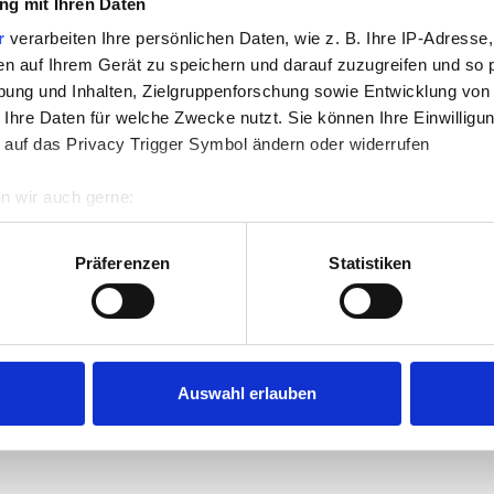
g mit Ihren Daten
r
verarbeiten Ihre persönlichen Daten, wie z. B. Ihre IP-Adresse,
en auf Ihrem Gerät zu speichern und darauf zuzugreifen und so 
ung und Inhalten, Zielgruppenforschung sowie Entwicklung von
 Ihre Daten für welche Zwecke nutzt. Sie können Ihre Einwilligun
 auf das Privacy Trigger Symbol ändern oder widerrufen
n wir auch gerne:
re geografische Lage erfassen, welche bis auf einige Meter gen
es Scannen nach bestimmten Merkmalen (Fingerprinting) identifi
Präferenzen
Statistiken
ie Ihre persönlichen Daten verarbeitet werden, und legen Sie I
nhalte und Anzeigen zu personalisieren, Funktionen für soziale
Website zu analysieren. Außerdem geben wir Informationen zu I
Auswahl erlauben
r soziale Medien, Werbung und Analysen weiter. Unsere Partner
 Daten zusammen, die Sie ihnen bereitgestellt haben oder die s
n.