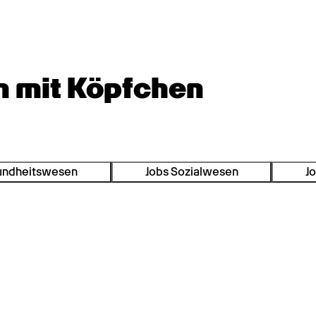
n mit Köpfchen
undheitswesen
Jobs Sozialwesen
Jo