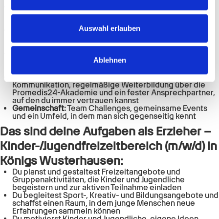
Wir verwenden Cookies, um Inhalte und Anzeigen zu
Gehalt & Extras:
übertariflich nach GVP Tarifvertrag –
plus Urlaubs- & Weihnachtsgeld, und bis zu 50 €
personalisieren, Funktionen für soziale Medien anbieten
steuerfrei on top
zu können und die Zugriffe auf unsere Website zu
Auswahl erlauben
Mobilität & Zeit:
Deutschlandticket oder
Fahrkostenzuschuss, ein faires Arbeitszeitkonto für all
analysieren. Außerdem geben wir Informationen zu Ihrer
deine Überstunden und frei an deinem Geburtstag
Verwendung unserer Website an unsere Partner für
Gesundheit & Ausgleich:
Wellhub-Mitgliedschaft für
Ablehnen
Sport & Bewegung sowie mentale Unterstützung und
soziale Medien, Werbung und Analysen weiter. Unsere
Stressprävention nach deinem Bedarf
Partner führen diese Informationen möglicherweise mit
Wachstum & Support:
Schulungen in gewaltfreier
Kommunikation, regelmäßige Weiterbildung über die
weiteren Daten zusammen, die Sie ihnen bereitgestellt
Promedis24-Akademie und ein fester Ansprechpartner,
haben oder die sie im Rahmen Ihrer Nutzung der Dienste
auf den du immer vertrauen kannst
Gemeinschaft:
Team Challenges, gemeinsame Events
gesammelt haben.
und ein Umfeld, in dem man sich gegenseitig kennt
Das sind deine Aufgaben als Erzieher –
Kinder-/Jugendfreizeitbereich (m/w/d) in
Königs Wusterhausen:
Du planst und gestaltest Freizeitangebote und
Gruppenaktivitäten, die Kinder und Jugendliche
begeistern und zur aktiven Teilnahme einladen
Du begleitest Sport-, Kreativ- und Bildungsangebote und
schaffst einen Raum, in dem junge Menschen neue
Erfahrungen sammeln können
Du motivierst Kinder und Jugendliche, eigene Ideen