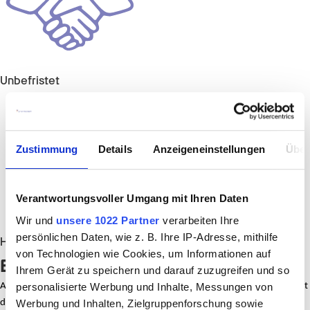
Unbefristet
Zustimmung
Details
Anzeigeneinstellungen
Über
Verantwortungsvoller Umgang mit Ihren Daten
Wir und
unsere 1022 Partner
verarbeiten Ihre
persönlichen Daten, wie z. B. Ihre IP-Adresse, mithilfe
Hilden
von Technologien wie Cookies, um Informationen auf
Erlebe Vielfalt, die dich wachsen lässt.
Ihrem Gerät zu speichern und darauf zuzugreifen und so
personalisierte Werbung und Inhalte, Messungen von
Als Erzieher im Kinder- und Jugendfreizeitbereich bei Promedis24 arbeitest
Werbung und Inhalten, Zielgruppenforschung sowie
du mit Kindern und Jugendlichen, die häufig belastende Erfahrungen