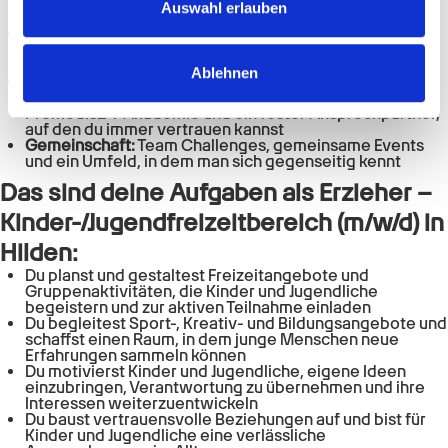
Fahrkostenzuschuss, ein faires Arbeitszeitkonto für all
zu können und die Zugriffe auf unsere Website zu
Auswahl erlauben
deine Überstunden und frei an deinem Geburtstag
analysieren. Außerdem geben wir Informationen zu Ihrer
Gesundheit & Ausgleich:
Wellhub-Mitgliedschaft für
Sport & Bewegung sowie mentale Unterstützung und
Verwendung unserer Website an unsere Partner für
Stressprävention nach deinem Bedarf
Ablehnen
soziale Medien, Werbung und Analysen weiter. Unsere
Wachstum & Support:
Schulungen in gewaltfreier
Kommunikation, regelmäßige Weiterbildung über die
Partner führen diese Informationen möglicherweise mit
Promedis24-Akademie und ein fester Ansprechpartner,
weiteren Daten zusammen, die Sie ihnen bereitgestellt
auf den du immer vertrauen kannst
Gemeinschaft:
Team Challenges, gemeinsame Events
haben oder die sie im Rahmen Ihrer Nutzung der Dienste
und ein Umfeld, in dem man sich gegenseitig kennt
gesammelt haben.
Das sind deine Aufgaben als Erzieher –
Kinder-/Jugendfreizeitbereich (m/w/d) in
Hilden:
Du planst und gestaltest Freizeitangebote und
Gruppenaktivitäten, die Kinder und Jugendliche
begeistern und zur aktiven Teilnahme einladen
Du begleitest Sport-, Kreativ- und Bildungsangebote und
schaffst einen Raum, in dem junge Menschen neue
Erfahrungen sammeln können
Du motivierst Kinder und Jugendliche, eigene Ideen
einzubringen, Verantwortung zu übernehmen und ihre
Interessen weiterzuentwickeln
Du baust vertrauensvolle Beziehungen auf und bist für
Kinder und Jugendliche eine verlässliche