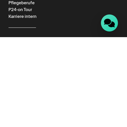
Pflegeberufe
P24-on Tour
Karriere intern
Für Kunden
Kundenportal
Wissenswelt
Empfehlungsprogramm
Datenschutz
Impressum
AGB
FAQ