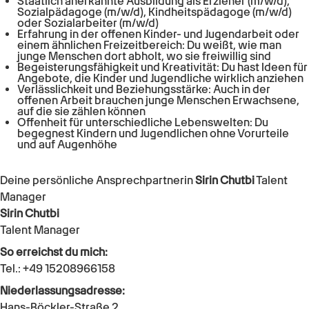
Staatlich anerkannte Ausbildung als Erzieher (m/w/d),
Sozialpädagoge (m/w/d), Kindheitspädagoge (m/w/d)
oder Sozialarbeiter (m/w/d)
Erfahrung in der offenen Kinder- und Jugendarbeit oder
einem ähnlichen Freizeitbereich: Du weißt, wie man
junge Menschen dort abholt, wo sie freiwillig sind
Begeisterungsfähigkeit und Kreativität: Du hast Ideen für
Angebote, die Kinder und Jugendliche wirklich anziehen
Verlässlichkeit und Beziehungsstärke: Auch in der
offenen Arbeit brauchen junge Menschen Erwachsene,
auf die sie zählen können
Offenheit für unterschiedliche Lebenswelten: Du
begegnest Kindern und Jugendlichen ohne Vorurteile
und auf Augenhöhe
Deine persönliche Ansprechpartnerin
Sirin Chutbi
Talent
Manager
Sirin Chutbi
Talent Manager
So erreichst du mich:
Tel.: +49 15208966158
Niederlassungsadresse:
Hans-Böckler-Straße 2