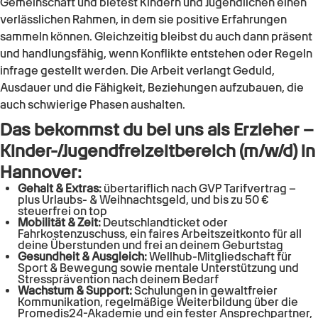
Gemeinschaft und bietest Kindern und Jugendlichen einen
verlässlichen Rahmen, in dem sie positive Erfahrungen
sammeln können. Gleichzeitig bleibst du auch dann präsent
und handlungsfähig, wenn Konflikte entstehen oder Regeln
infrage gestellt werden. Die Arbeit verlangt Geduld,
Ausdauer und die Fähigkeit, Beziehungen aufzubauen, die
auch schwierige Phasen aushalten.
Das bekommst du bei uns als Erzieher –
Kinder-/Jugendfreizeitbereich (m/w/d) in
Hannover:
Gehalt & Extras:
übertariflich nach GVP Tarifvertrag –
plus Urlaubs- & Weihnachtsgeld, und bis zu 50 €
steuerfrei on top
Mobilität & Zeit:
Deutschlandticket oder
Fahrkostenzuschuss, ein faires Arbeitszeitkonto für all
deine Überstunden und frei an deinem Geburtstag
Gesundheit & Ausgleich:
Wellhub-Mitgliedschaft für
Sport & Bewegung sowie mentale Unterstützung und
Stressprävention nach deinem Bedarf
Wachstum & Support:
Schulungen in gewaltfreier
Kommunikation, regelmäßige Weiterbildung über die
Promedis24-Akademie und ein fester Ansprechpartner,