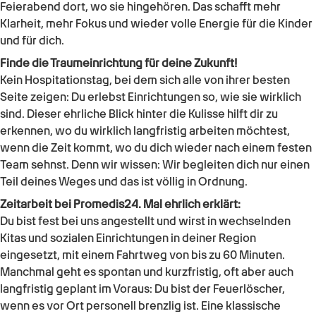
Feierabend dort, wo sie hingehören. Das schafft mehr
Klarheit, mehr Fokus und wieder volle Energie für die Kinder
und für dich.
Finde die Traumeinrichtung für deine Zukunft!
Kein Hospitationstag, bei dem sich alle von ihrer besten
Seite zeigen: Du erlebst Einrichtungen so, wie sie wirklich
sind. Dieser ehrliche Blick hinter die Kulisse hilft dir zu
erkennen, wo du wirklich langfristig arbeiten möchtest,
wenn die Zeit kommt, wo du dich wieder nach einem festen
Team sehnst. Denn wir wissen: Wir begleiten dich nur einen
Teil deines Weges und das ist völlig in Ordnung.
Zeitarbeit bei Promedis24. Mal ehrlich erklärt:
Du bist fest bei uns angestellt und wirst in wechselnden
Kitas und sozialen Einrichtungen in deiner Region
eingesetzt, mit einem Fahrtweg von bis zu 60 Minuten.
Manchmal geht es spontan und kurzfristig, oft aber auch
langfristig geplant im Voraus: Du bist der Feuerlöscher,
wenn es vor Ort personell brenzlig ist. Eine klassische