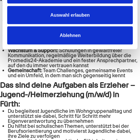
Gehalt & Extras:
übertariflich nach GVP Tarifvertrag –
personalisieren, Funktionen für soziale Medien anbieten
plus Urlaubs- & Weihnachtsgeld, und bis zu 50 €
zu können und die Zugriffe auf unsere Website zu
Auswahl erlauben
steuerfrei on top
Mobilität & Zeit:
Deutschlandticket oder
analysieren. Außerdem geben wir Informationen zu Ihrer
Fahrkostenzuschuss, ein faires Arbeitszeitkonto für all
Verwendung unserer Website an unsere Partner für
deine Überstunden und frei an deinem Geburtstag
Gesundheit & Ausgleich:
Wellhub-Mitgliedschaft für
Ablehnen
soziale Medien, Werbung und Analysen weiter. Unsere
Sport & Bewegung sowie mentale Unterstützung und
Partner führen diese Informationen möglicherweise mit
Stressprävention nach deinem Bedarf
Wachstum & Support:
Schulungen in gewaltfreier
weiteren Daten zusammen, die Sie ihnen bereitgestellt
Kommunikation, regelmäßige Weiterbildung über die
haben oder die sie im Rahmen Ihrer Nutzung der Dienste
Promedis24-Akademie und ein fester Ansprechpartner,
auf den du immer vertrauen kannst
gesammelt haben.
Gemeinschaft:
Team Challenges, gemeinsame Events
und ein Umfeld, in dem man sich gegenseitig kennt
Das sind deine Aufgaben als
Erzieher –
Jugend-/Heimerziehung (m/w/d)
in
Fürth
:
Du begleitest Jugendliche im Wohngruppenalltag und
unterstützt sie dabei, Schritt für Schritt mehr
Eigenverantwortung zu übernehmen
Du hilfst bei schulischen Themen, unterstützt bei der
Berufsorientierung und motivierst Jugendliche dabei,
ihre Ziele zu verfolgen