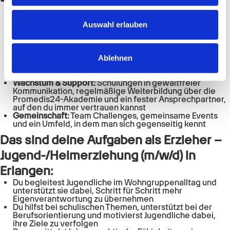
Gehalt & Extras:
übertariflich nach GVP Tarifvertrag –
personalisieren, Funktionen für soziale Medien anbieten
plus Urlaubs- & Weihnachtsgeld, und bis zu 50 €
zu können und die Zugriffe auf unsere Website zu
Auswahl erlauben
steuerfrei on top
Mobilität & Zeit:
Deutschlandticket oder
analysieren. Außerdem geben wir Informationen zu Ihrer
Fahrkostenzuschuss, ein faires Arbeitszeitkonto für all
Verwendung unserer Website an unsere Partner für
deine Überstunden und frei an deinem Geburtstag
Gesundheit & Ausgleich:
Wellhub-Mitgliedschaft für
Ablehnen
soziale Medien, Werbung und Analysen weiter. Unsere
Sport & Bewegung sowie mentale Unterstützung und
Partner führen diese Informationen möglicherweise mit
Stressprävention nach deinem Bedarf
Wachstum & Support:
Schulungen in gewaltfreier
weiteren Daten zusammen, die Sie ihnen bereitgestellt
Kommunikation, regelmäßige Weiterbildung über die
haben oder die sie im Rahmen Ihrer Nutzung der Dienste
Promedis24-Akademie und ein fester Ansprechpartner,
auf den du immer vertrauen kannst
gesammelt haben.
Gemeinschaft:
Team Challenges, gemeinsame Events
und ein Umfeld, in dem man sich gegenseitig kennt
Das sind deine Aufgaben als
Erzieher –
Jugend-/Heimerziehung (m/w/d)
in
Erlangen
:
Du begleitest Jugendliche im Wohngruppenalltag und
unterstützt sie dabei, Schritt für Schritt mehr
Eigenverantwortung zu übernehmen
Du hilfst bei schulischen Themen, unterstützt bei der
Berufsorientierung und motivierst Jugendliche dabei,
ihre Ziele zu verfolgen