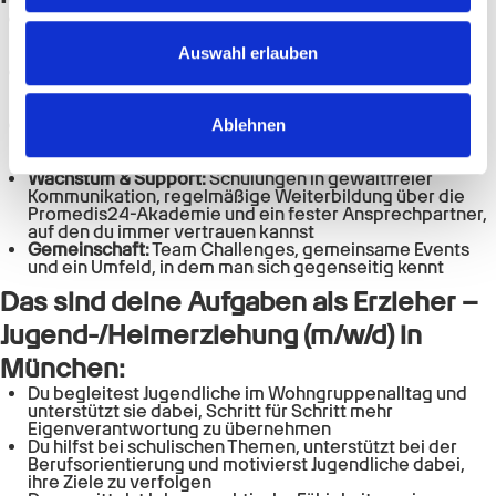
Gehalt & Extras:
übertariflich nach GVP Tarifvertrag –
personalisieren, Funktionen für soziale Medien anbieten
plus Urlaubs- & Weihnachtsgeld, und bis zu 50 €
zu können und die Zugriffe auf unsere Website zu
Auswahl erlauben
steuerfrei on top
Mobilität & Zeit:
Deutschlandticket oder
analysieren. Außerdem geben wir Informationen zu Ihrer
Fahrkostenzuschuss, ein faires Arbeitszeitkonto für all
Verwendung unserer Website an unsere Partner für
deine Überstunden und frei an deinem Geburtstag
Gesundheit & Ausgleich:
Wellhub-Mitgliedschaft für
Ablehnen
soziale Medien, Werbung und Analysen weiter. Unsere
Sport & Bewegung sowie mentale Unterstützung und
Partner führen diese Informationen möglicherweise mit
Stressprävention nach deinem Bedarf
Wachstum & Support:
Schulungen in gewaltfreier
weiteren Daten zusammen, die Sie ihnen bereitgestellt
Kommunikation, regelmäßige Weiterbildung über die
haben oder die sie im Rahmen Ihrer Nutzung der Dienste
Promedis24-Akademie und ein fester Ansprechpartner,
auf den du immer vertrauen kannst
gesammelt haben.
Gemeinschaft:
Team Challenges, gemeinsame Events
und ein Umfeld, in dem man sich gegenseitig kennt
Das sind deine Aufgaben als
Erzieher –
Jugend-/Heimerziehung (m/w/d)
in
München
:
Du begleitest Jugendliche im Wohngruppenalltag und
unterstützt sie dabei, Schritt für Schritt mehr
Eigenverantwortung zu übernehmen
Du hilfst bei schulischen Themen, unterstützt bei der
Berufsorientierung und motivierst Jugendliche dabei,
ihre Ziele zu verfolgen