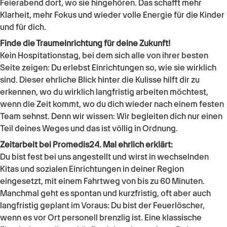
Feierabend dort, wo sie hingehören. Das schafft mehr
Klarheit, mehr Fokus und wieder volle Energie für die Kinder
und für dich.
Finde die Traumeinrichtung für deine Zukunft!
Kein Hospitationstag, bei dem sich alle von ihrer besten
Seite zeigen: Du erlebst Einrichtungen so, wie sie wirklich
sind. Dieser ehrliche Blick hinter die Kulisse hilft dir zu
erkennen, wo du wirklich langfristig arbeiten möchtest,
wenn die Zeit kommt, wo du dich wieder nach einem festen
Team sehnst. Denn wir wissen: Wir begleiten dich nur einen
Teil deines Weges und das ist völlig in Ordnung.
Zeitarbeit bei Promedis24. Mal ehrlich erklärt:
Du bist fest bei uns angestellt und wirst in wechselnden
Kitas und sozialen Einrichtungen in deiner Region
eingesetzt, mit einem Fahrtweg von bis zu 60 Minuten.
Manchmal geht es spontan und kurzfristig, oft aber auch
langfristig geplant im Voraus: Du bist der Feuerlöscher,
wenn es vor Ort personell brenzlig ist. Eine klassische