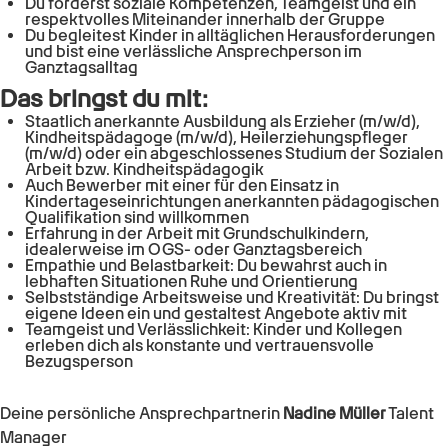
Du förderst soziale Kompetenzen, Teamgeist und ein
respektvolles Miteinander innerhalb der Gruppe
Du begleitest Kinder in alltäglichen Herausforderungen
und bist eine verlässliche Ansprechperson im
Ganztagsalltag
Das bringst du mit:
Staatlich anerkannte Ausbildung als Erzieher (m/w/d),
Kindheitspädagoge (m/w/d), Heilerziehungspfleger
(m/w/d) oder ein abgeschlossenes Studium der Sozialen
Arbeit bzw. Kindheitspädagogik
Auch Bewerber mit einer für den Einsatz in
Kindertageseinrichtungen anerkannten pädagogischen
Qualifikation sind willkommen
Erfahrung in der Arbeit mit Grundschulkindern,
idealerweise im OGS- oder Ganztagsbereich
Empathie und Belastbarkeit: Du bewahrst auch in
lebhaften Situationen Ruhe und Orientierung
Selbstständige Arbeitsweise und Kreativität: Du bringst
eigene Ideen ein und gestaltest Angebote aktiv mit
Teamgeist und Verlässlichkeit: Kinder und Kollegen
erleben dich als konstante und vertrauensvolle
Bezugsperson
Deine persönliche Ansprechpartnerin
Nadine Müller
Talent
Manager