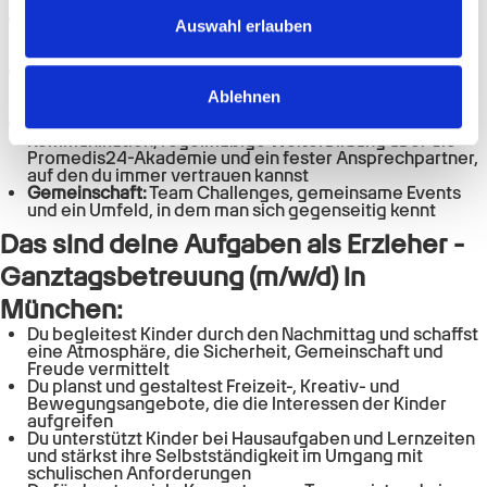
steuerfrei on top
Mobilität & Zeit:
Deutschlandticket oder
zu können und die Zugriffe auf unsere Website zu
Auswahl erlauben
Fahrkostenzuschuss, ein faires Arbeitszeitkonto für all
analysieren. Außerdem geben wir Informationen zu Ihrer
deine Überstunden und frei an deinem Geburtstag
Gesundheit & Ausgleich:
Wellhub-Mitgliedschaft für
Verwendung unserer Website an unsere Partner für
Sport & Bewegung sowie mentale Unterstützung und
Ablehnen
soziale Medien, Werbung und Analysen weiter. Unsere
Stressprävention nach deinem Bedarf
Wachstum & Support:
Schulungen in gewaltfreier
Partner führen diese Informationen möglicherweise mit
Kommunikation, regelmäßige Weiterbildung über die
weiteren Daten zusammen, die Sie ihnen bereitgestellt
Promedis24-Akademie und ein fester Ansprechpartner,
auf den du immer vertrauen kannst
haben oder die sie im Rahmen Ihrer Nutzung der Dienste
Gemeinschaft:
Team Challenges, gemeinsame Events
gesammelt haben.
und ein Umfeld, in dem man sich gegenseitig kennt
Das sind deine Aufgaben als
Erzieher -
Ganztagsbetreuung (m/w/d)
in
München
:
Du begleitest Kinder durch den Nachmittag und schaffst
eine Atmosphäre, die Sicherheit, Gemeinschaft und
Freude vermittelt
Du planst und gestaltest Freizeit-, Kreativ- und
Bewegungsangebote, die die Interessen der Kinder
aufgreifen
Du unterstützt Kinder bei Hausaufgaben und Lernzeiten
und stärkst ihre Selbstständigkeit im Umgang mit
schulischen Anforderungen