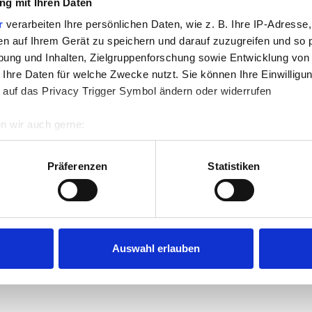
g mit Ihren Daten
r
verarbeiten Ihre persönlichen Daten, wie z. B. Ihre IP-Adresse,
en auf Ihrem Gerät zu speichern und darauf zuzugreifen und so 
ung und Inhalten, Zielgruppenforschung sowie Entwicklung von
 Ihre Daten für welche Zwecke nutzt. Sie können Ihre Einwilligun
 auf das Privacy Trigger Symbol ändern oder widerrufen
n wir auch gerne:
re geografische Lage erfassen, welche bis auf einige Meter gen
es Scannen nach bestimmten Merkmalen (Fingerprinting) identifi
Präferenzen
Statistiken
ie Ihre persönlichen Daten verarbeitet werden, und legen Sie I
nhalte und Anzeigen zu personalisieren, Funktionen für soziale
Website zu analysieren. Außerdem geben wir Informationen zu I
Auswahl erlauben
r soziale Medien, Werbung und Analysen weiter. Unsere Partner
 Daten zusammen, die Sie ihnen bereitgestellt haben oder die s
n.