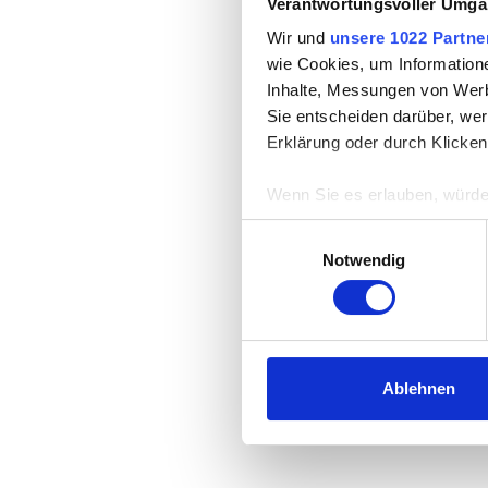
Verantwortungsvoller Umgan
Wir und
unsere 1022 Partne
wie Cookies, um Information
Inhalte, Messungen von Werb
Sie entscheiden darüber, wer
Erklärung oder durch Klicken
Wenn Sie es erlauben, würde
Informationen über Ih
Einwilligungsauswahl
Ihr Gerät durch aktiv
Notwendig
Erfahren Sie mehr darüber, w
Einzelheiten
fest.
Wir verwenden Cookies, um I
und die Zugriffe auf unsere 
Ablehnen
Website an unsere Partner fü
möglicherweise mit weiteren
der Dienste gesammelt habe