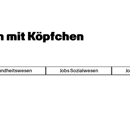
n mit Köpfchen
undheitswesen
Jobs Sozialwesen
Jo