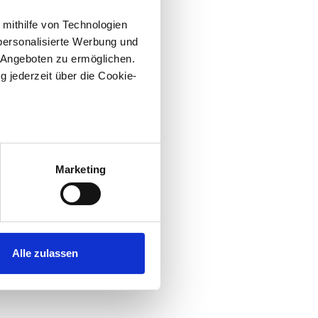
 mithilfe von Technologien
personalisierte Werbung und
 Angeboten zu ermöglichen.
g jederzeit über die Cookie-
au sein können
zieren
Marketing
hre Präferenzen im
Abschnitt
 Medien anbieten zu können
hrer Verwendung unserer
Alle zulassen
 führen diese Informationen
ie im Rahmen Ihrer Nutzung