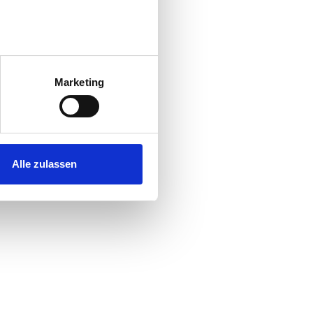
au sein können
zieren
Marketing
hre Präferenzen im
Abschnitt
 Medien anbieten zu können
hrer Verwendung unserer
Alle zulassen
 führen diese Informationen
ie im Rahmen Ihrer Nutzung