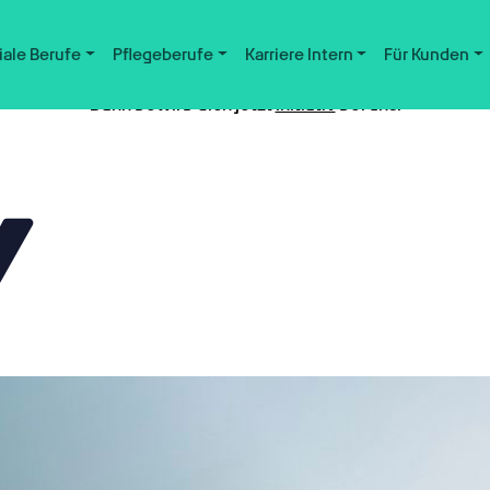
iale Berufe
Pflegeberufe
Karriere Intern
Für Kunden
Nicht der passende Job dabei?
Dann bewirb dich jetzt
initiativ
bei uns.