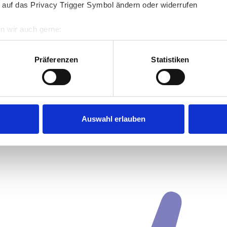
 auf das Privacy Trigger Symbol ändern oder widerrufen
n wir auch gerne:
re geografische Lage erfassen, welche bis auf einige Meter gen
es Scannen nach bestimmten Merkmalen (Fingerprinting) identifi
Präferenzen
Statistiken
ie Ihre persönlichen Daten verarbeitet werden, und legen Sie I
nhalte und Anzeigen zu personalisieren, Funktionen für soziale
Website zu analysieren. Außerdem geben wir Informationen zu I
Auswahl erlauben
r soziale Medien, Werbung und Analysen weiter. Unsere Partner
 Daten zusammen, die Sie ihnen bereitgestellt haben oder die s
n.