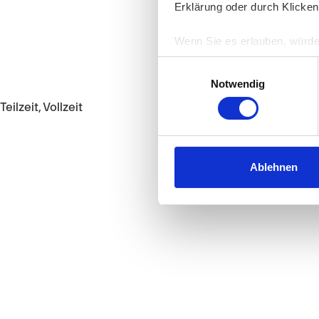
Erklärung oder durch Klicken
Wenn Sie es erlauben, würde
Informationen über Ih
Einwilligungsauswahl
Ihr Gerät durch aktiv
Notwendig
Erfahren Sie mehr darüber, w
Teilzeit, Vollzeit
Einzelheiten
fest.
Wir verwenden Cookies, um I
und die Zugriffe auf unsere 
Ablehnen
Website an unsere Partner fü
möglicherweise mit weiteren
der Dienste gesammelt habe