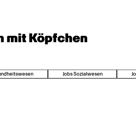
n mit Köpfchen
undheitswesen
Jobs Sozialwesen
Jo