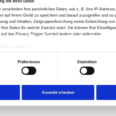
g mit Ihren Daten
r
verarbeiten Ihre persönlichen Daten, wie z. B. Ihre IP-Adresse,
en auf Ihrem Gerät zu speichern und darauf zuzugreifen und so 
ung und Inhalten, Zielgruppenforschung sowie Entwicklung von
 Ihre Daten für welche Zwecke nutzt. Sie können Ihre Einwilligun
 auf das Privacy Trigger Symbol ändern oder widerrufen
n wir auch gerne:
re geografische Lage erfassen, welche bis auf einige Meter gen
es Scannen nach bestimmten Merkmalen (Fingerprinting) identifi
Präferenzen
Statistiken
ie Ihre persönlichen Daten verarbeitet werden, und legen Sie I
nhalte und Anzeigen zu personalisieren, Funktionen für soziale
Website zu analysieren. Außerdem geben wir Informationen zu I
Auswahl erlauben
r soziale Medien, Werbung und Analysen weiter. Unsere Partner
 Daten zusammen, die Sie ihnen bereitgestellt haben oder die s
n.