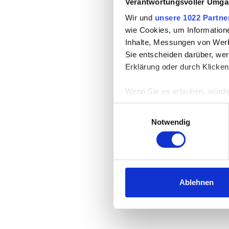
Verantwortungsvoller Umgan
Wir und
unsere 1022 Partne
wie Cookies, um Information
Inhalte, Messungen von Werb
Sie entscheiden darüber, wer
Erklärung oder durch Klicken
Wenn Sie es erlauben, würde
Informationen über Ih
Einwilligungsauswahl
Ihr Gerät durch aktiv
Notwendig
Erfahren Sie mehr darüber, w
Einzelheiten
fest.
Wir verwenden Cookies, um I
und die Zugriffe auf unsere 
Ablehnen
Website an unsere Partner fü
möglicherweise mit weiteren
der Dienste gesammelt habe