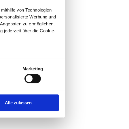
 mithilfe von Technologien
personalisierte Werbung und
 Angeboten zu ermöglichen.
g jederzeit über die Cookie-
au sein können
zieren
Marketing
hre Präferenzen im
Abschnitt
 Medien anbieten zu können
hrer Verwendung unserer
Alle zulassen
 führen diese Informationen
ie im Rahmen Ihrer Nutzung