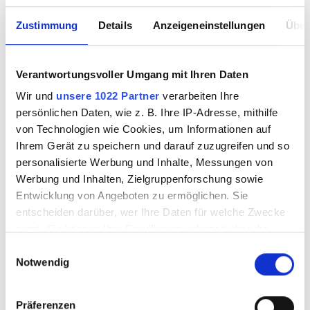
Zustimmung
Details
Anzeigeneinstellungen
Über
Verantwortungsvoller Umgang mit Ihren Daten
Wir und
unsere 1022 Partner
verarbeiten Ihre
persönlichen Daten, wie z. B. Ihre IP-Adresse, mithilfe
von Technologien wie Cookies, um Informationen auf
Ihrem Gerät zu speichern und darauf zuzugreifen und so
personalisierte Werbung und Inhalte, Messungen von
Werbung und Inhalten, Zielgruppenforschung sowie
Entwicklung von Angeboten zu ermöglichen. Sie
entscheiden darüber, wer Ihre Daten für welche Zwecke
nutzt. Sie können Ihre Einwilligung jederzeit über die
Cookie-Erklärung oder durch Klicken auf das Privacy
Einwilligungsauswahl
Notwendig
Trigger Symbol ändern oder widerrufen
Wenn Sie es erlauben, würden wir auch gerne:
Präferenzen