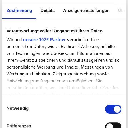
Zustimmung
Details
Anzeigeneinstellungen
Über
Verantwortungsvoller Umgang mit Ihren Daten
Wir und
unsere 1022 Partner
verarbeiten Ihre
persönlichen Daten, wie z. B. Ihre IP-Adresse, mithilfe
von Technologien wie Cookies, um Informationen auf
Ihrem Gerät zu speichern und darauf zuzugreifen und so
personalisierte Werbung und Inhalte, Messungen von
Werbung und Inhalten, Zielgruppenforschung sowie
Entwicklung von Angeboten zu ermöglichen. Sie
entscheiden darüber, wer Ihre Daten für welche Zwecke
nutzt. Sie können Ihre Einwilligung jederzeit über die
Cookie-Erklärung oder durch Klicken auf das Privacy
Einwilligungsauswahl
Notwendig
Trigger Symbol ändern oder widerrufen
Wenn Sie es erlauben, würden wir auch gerne:
Präferenzen