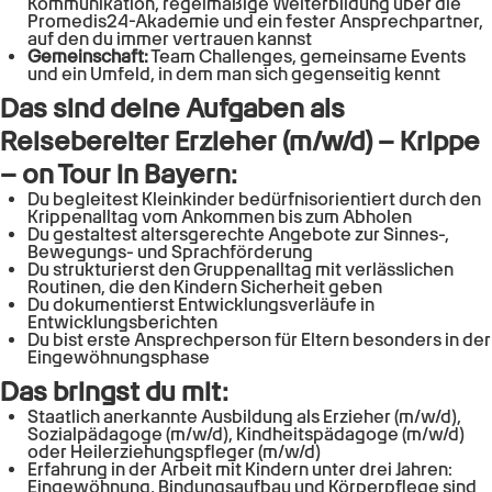
Kommunikation, regelmäßige Weiterbildung über die
Promedis24-Akademie und ein fester Ansprechpartner,
auf den du immer vertrauen kannst
Gemeinschaft:
Team Challenges, gemeinsame Events
und ein Umfeld, in dem man sich gegenseitig kennt
Das sind deine Aufgaben als
Reisebereiter Erzieher (m/w/d) – Krippe
– on Tour in Bayern:
Du begleitest Kleinkinder bedürfnisorientiert durch den
Krippenalltag vom Ankommen bis zum Abholen
Du gestaltest altersgerechte Angebote zur Sinnes-,
Bewegungs- und Sprachförderung
Du strukturierst den Gruppenalltag mit verlässlichen
Routinen, die den Kindern Sicherheit geben
Du dokumentierst Entwicklungsverläufe in
Entwicklungsberichten
Du bist erste Ansprechperson für Eltern besonders in der
Eingewöhnungsphase
Das bringst du mit:
Staatlich anerkannte Ausbildung als Erzieher (m/w/d),
Sozialpädagoge (m/w/d), Kindheitspädagoge (m/w/d)
oder Heilerziehungspfleger (m/w/d)
Erfahrung in der Arbeit mit Kindern unter drei Jahren:
Eingewöhnung, Bindungsaufbau und Körperpflege sind