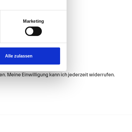
au sein können
zieren
Marketing
hre Präferenzen im
Abschnitt
 Medien anbieten zu können
hrer Verwendung unserer
Alle zulassen
 führen diese Informationen
ie im Rahmen Ihrer Nutzung
. Meine Einwilligung kann ich jederzeit widerrufen.