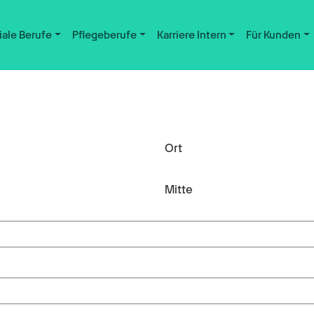
iale Berufe
Pflegeberufe
Karriere Intern
Für Kunden
Ort
Mitte