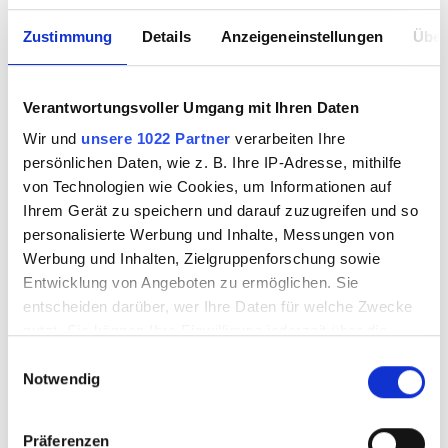
Zustimmung
Details
Anzeigeneinstellungen
Über
Verantwortungsvoller Umgang mit Ihren Daten
Wir und
unsere 1022 Partner
verarbeiten Ihre
persönlichen Daten, wie z. B. Ihre IP-Adresse, mithilfe
von Technologien wie Cookies, um Informationen auf
Ihrem Gerät zu speichern und darauf zuzugreifen und so
personalisierte Werbung und Inhalte, Messungen von
Werbung und Inhalten, Zielgruppenforschung sowie
Entwicklung von Angeboten zu ermöglichen. Sie
entscheiden darüber, wer Ihre Daten für welche Zwecke
nutzt. Sie können Ihre Einwilligung jederzeit über die
Cookie-Erklärung oder durch Klicken auf das Privacy
Einwilligungsauswahl
Notwendig
Trigger Symbol ändern oder widerrufen
Wenn Sie es erlauben, würden wir auch gerne:
Präferenzen