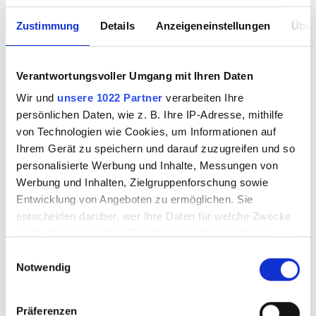
Zustimmung
Details
Anzeigeneinstellungen
Über
Verantwortungsvoller Umgang mit Ihren Daten
Wir und
unsere 1022 Partner
verarbeiten Ihre
persönlichen Daten, wie z. B. Ihre IP-Adresse, mithilfe
von Technologien wie Cookies, um Informationen auf
Ihrem Gerät zu speichern und darauf zuzugreifen und so
personalisierte Werbung und Inhalte, Messungen von
Werbung und Inhalten, Zielgruppenforschung sowie
Entwicklung von Angeboten zu ermöglichen. Sie
entscheiden darüber, wer Ihre Daten für welche Zwecke
nutzt. Sie können Ihre Einwilligung jederzeit über die
Cookie-Erklärung oder durch Klicken auf das Privacy
Einwilligungsauswahl
Notwendig
Trigger Symbol ändern oder widerrufen
Wenn Sie es erlauben, würden wir auch gerne:
Präferenzen