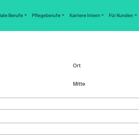
iale Berufe
Pflegeberufe
Karriere Intern
Für Kunden
Ort
Mitte