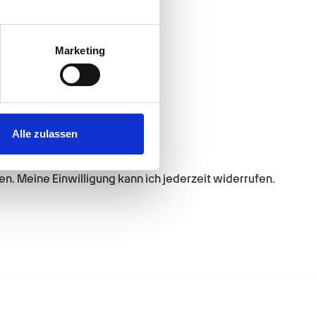
au sein können
zieren
Marketing
hre Präferenzen im
Abschnitt
 Medien anbieten zu können
hrer Verwendung unserer
Alle zulassen
 führen diese Informationen
ie im Rahmen Ihrer Nutzung
. Meine Einwilligung kann ich jederzeit widerrufen.