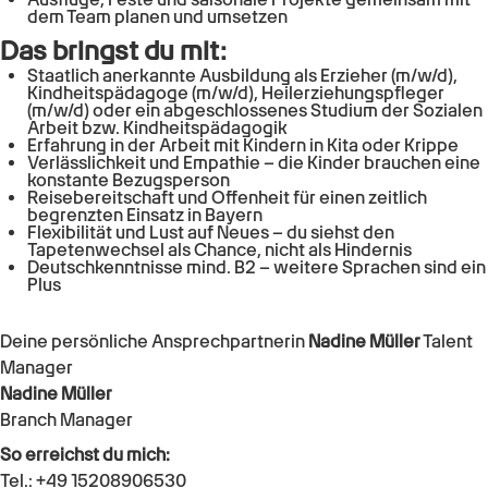
dem Team planen und umsetzen
Das bringst du mit:
Staatlich anerkannte Ausbildung als Erzieher (m/w/d),
Kindheitspädagoge (m/w/d), Heilerziehungspfleger
(m/w/d) oder ein abgeschlossenes Studium der Sozialen
Arbeit bzw. Kindheitspädagogik
Erfahrung in der Arbeit mit Kindern in Kita oder Krippe
Verlässlichkeit und Empathie – die Kinder brauchen eine
konstante Bezugsperson
Reisebereitschaft und Offenheit für einen zeitlich
begrenzten Einsatz in Bayern
Flexibilität und Lust auf Neues – du siehst den
Tapetenwechsel als Chance, nicht als Hindernis
Deutschkenntnisse mind. B2 – weitere Sprachen sind ein
Plus
Deine persönliche Ansprechpartnerin
Nadine Müller
Talent
Manager
Nadine Müller
Branch Manager
So erreichst du mich:
Tel.: +49 15208906530