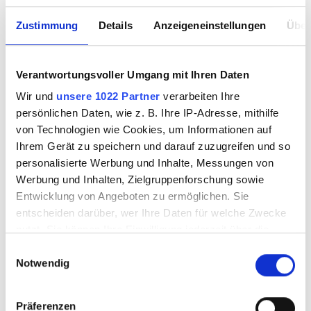
Zustimmung
Details
Anzeigeneinstellungen
Über
Verantwortungsvoller Umgang mit Ihren Daten
Wir und
unsere 1022 Partner
verarbeiten Ihre
persönlichen Daten, wie z. B. Ihre IP-Adresse, mithilfe
von Technologien wie Cookies, um Informationen auf
Ihrem Gerät zu speichern und darauf zuzugreifen und so
personalisierte Werbung und Inhalte, Messungen von
Werbung und Inhalten, Zielgruppenforschung sowie
Entwicklung von Angeboten zu ermöglichen. Sie
entscheiden darüber, wer Ihre Daten für welche Zwecke
nutzt. Sie können Ihre Einwilligung jederzeit über die
Cookie-Erklärung oder durch Klicken auf das Privacy
Einwilligungsauswahl
Notwendig
Trigger Symbol ändern oder widerrufen
Wenn Sie es erlauben, würden wir auch gerne:
Präferenzen