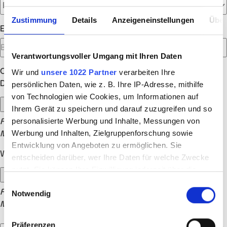
Zustimmung
Details
Anzeigeneinstellungen
Über
Empfohlen von
Verantwortungsvoller Umgang mit Ihren Daten
Optionale Anhänge
Wir und
unsere 1022 Partner
verarbeiten Ihre
Dein Lebenslauf (optional)
persönlichen Daten, wie z. B. Ihre IP-Adresse, mithilfe
von Technologien wie Cookies, um Informationen auf
Ihrem Gerät zu speichern und darauf zuzugreifen und so
personalisierte Werbung und Inhalte, Messungen von
Formate: .doc, .docx, .jpg, .jpeg, .png, .pdf, .txt, .rtf | max. 15
Werbung und Inhalten, Zielgruppenforschung sowie
MB
Entwicklung von Angeboten zu ermöglichen. Sie
Weitere Dokumente (optional)
entscheiden darüber, wer Ihre Daten für welche Zwecke
nutzt. Sie können Ihre Einwilligung jederzeit über die
Cookie-Erklärung oder durch Klicken auf das Privacy
Einwilligungsauswahl
Formate: .doc, .docx, .jpg, .jpeg, .png, .pdf, .txt, .rtf | max. 15
Notwendig
Trigger Symbol ändern oder widerrufen
MB
Wenn Sie es erlauben, würden wir auch gerne:
Präferenzen