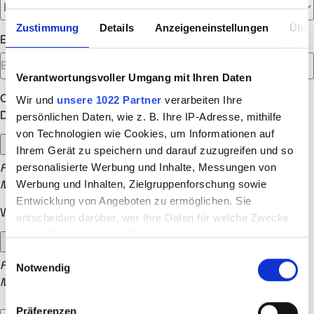
Zustimmung
Details
Anzeigeneinstellungen
Über
Empfohlen von
Verantwortungsvoller Umgang mit Ihren Daten
Optionale Anhänge
Wir und
unsere 1022 Partner
verarbeiten Ihre
Dein Lebenslauf (optional)
persönlichen Daten, wie z. B. Ihre IP-Adresse, mithilfe
von Technologien wie Cookies, um Informationen auf
Ihrem Gerät zu speichern und darauf zuzugreifen und so
personalisierte Werbung und Inhalte, Messungen von
Formate: .doc, .docx, .jpg, .jpeg, .png, .pdf, .txt, .rtf | max. 15
Werbung und Inhalten, Zielgruppenforschung sowie
MB
Entwicklung von Angeboten zu ermöglichen. Sie
Weitere Dokumente (optional)
entscheiden darüber, wer Ihre Daten für welche Zwecke
nutzt. Sie können Ihre Einwilligung jederzeit über die
Cookie-Erklärung oder durch Klicken auf das Privacy
Einwilligungsauswahl
Formate: .doc, .docx, .jpg, .jpeg, .png, .pdf, .txt, .rtf | max. 15
Notwendig
Trigger Symbol ändern oder widerrufen
MB
Wenn Sie es erlauben, würden wir auch gerne:
Präferenzen