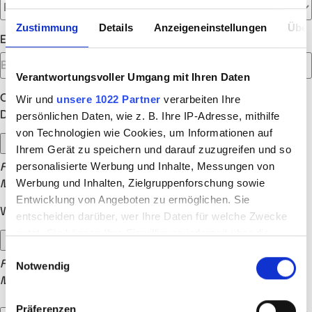
Zustimmung
Details
Anzeigeneinstellungen
Über
Empfohlen von
Verantwortungsvoller Umgang mit Ihren Daten
Optionale Anhänge
Wir und
unsere 1022 Partner
verarbeiten Ihre
Dein Lebenslauf (optional)
persönlichen Daten, wie z. B. Ihre IP-Adresse, mithilfe
von Technologien wie Cookies, um Informationen auf
Ihrem Gerät zu speichern und darauf zuzugreifen und so
personalisierte Werbung und Inhalte, Messungen von
Formate: .doc, .docx, .jpg, .jpeg, .png, .pdf, .txt, .rtf | max. 15
Werbung und Inhalten, Zielgruppenforschung sowie
MB
Entwicklung von Angeboten zu ermöglichen. Sie
Weitere Dokumente (optional)
entscheiden darüber, wer Ihre Daten für welche Zwecke
nutzt. Sie können Ihre Einwilligung jederzeit über die
Cookie-Erklärung oder durch Klicken auf das Privacy
Einwilligungsauswahl
Formate: .doc, .docx, .jpg, .jpeg, .png, .pdf, .txt, .rtf | max. 15
Notwendig
Trigger Symbol ändern oder widerrufen
MB
Wenn Sie es erlauben, würden wir auch gerne:
Präferenzen