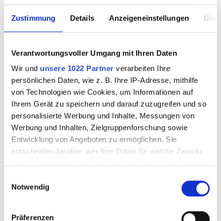
Zustimmung
Details
Anzeigeneinstellungen
Über
Verantwortungsvoller Umgang mit Ihren Daten
Wir und
unsere 1022 Partner
verarbeiten Ihre
persönlichen Daten, wie z. B. Ihre IP-Adresse, mithilfe
von Technologien wie Cookies, um Informationen auf
Ihrem Gerät zu speichern und darauf zuzugreifen und so
personalisierte Werbung und Inhalte, Messungen von
Werbung und Inhalten, Zielgruppenforschung sowie
Entwicklung von Angeboten zu ermöglichen. Sie
entscheiden darüber, wer Ihre Daten für welche Zwecke
nutzt. Sie können Ihre Einwilligung jederzeit über die
Cookie-Erklärung oder durch Klicken auf das Privacy
Einwilligungsauswahl
Notwendig
Trigger Symbol ändern oder widerrufen
Wenn Sie es erlauben, würden wir auch gerne:
Präferenzen